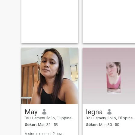
May
legna
36
•
Lemery, Iloilo, Filippinerna
32
•
Lemery, Iloilo, Filippinerna
Söker:
Man 32 - 53
Söker:
Man 30 - 50
A single mom of 2 boys