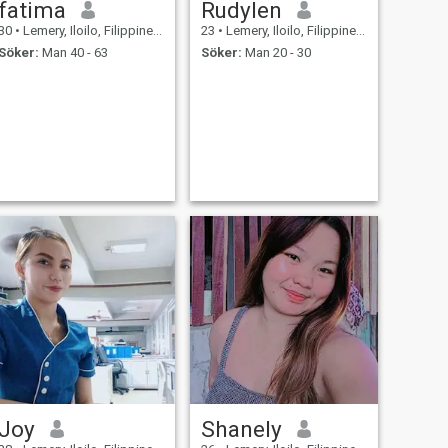
fatima
Rudylen
30
•
Lemery, Iloilo, Filippinerna
23
•
Lemery, Iloilo, Filippinerna
Söker:
Man 40 - 63
Söker:
Man 20 - 30
Joy
Shanely