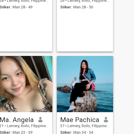
28
•
Lemery, Iloilo, Filippinerna
26
•
Lemery, Iloilo, Filippinerna
Söker:
Man 28 - 49
Söker:
Man 28 - 50
Ma. Angela
Mae Pachica
21
•
Lemery, Iloilo, Filippinerna
37
•
Lemery, Iloilo, Filippinerna
Söker:
Man 23 - 39
Söker:
Man 34 - 54