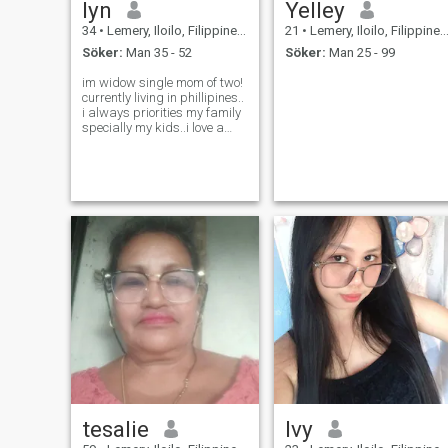
lyn
Yelley
34
•
Lemery, Iloilo, Filippinerna
21
•
Lemery, Iloilo, Filippinerna
Söker:
Man 35 - 52
Söker:
Man 25 - 99
im widow single mom of two!
currently living in phillipines..
i always priorities my family
specially my kids..i love a
simple life with my future
partner someday..simple
girl,loving and down to earth
person! i hit a guy talking
about sexual..
tesalie
Ivy