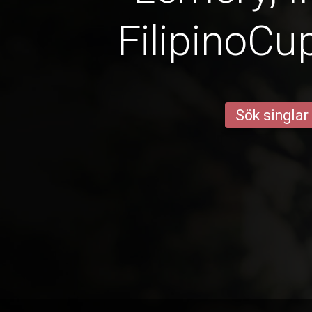
FilipinoCu
Sök singlar