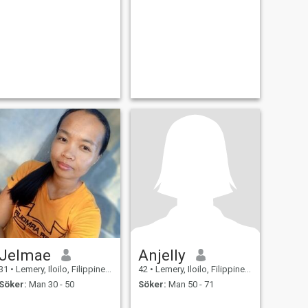
Jelmae
Anjelly
31
•
Lemery, Iloilo, Filippinerna
42
•
Lemery, Iloilo, Filippinerna
Söker:
Man 30 - 50
Söker:
Man 50 - 71