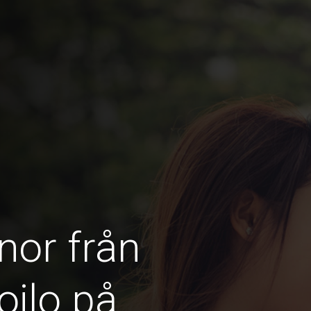
nor från
oilo på