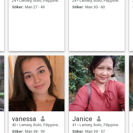
24
•
Lemery, Iloilo, Filippinerna
24
•
Lemery, Iloilo, Filippinerna
Söker:
Man 27 - 49
Söker:
Man 30 - 60
vanessa
Janice
40
•
Lemery, Iloilo, Filippinerna
41
•
Lemery, Iloilo, Filippinerna
Söker:
Man 38 - 59
Söker:
Man 39 - 57