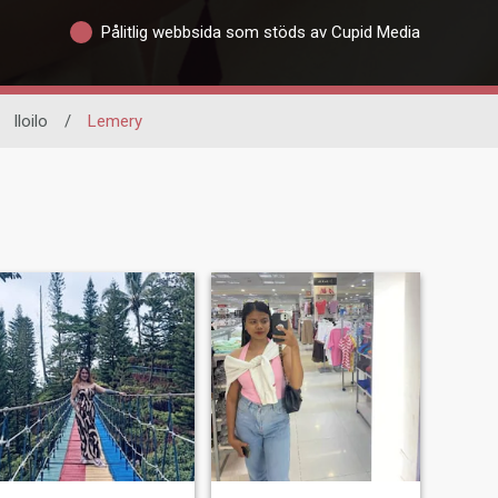
Pålitlig webbsida som stöds av Cupid Media
Iloilo
/
Lemery