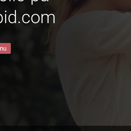
pid.com
 nu