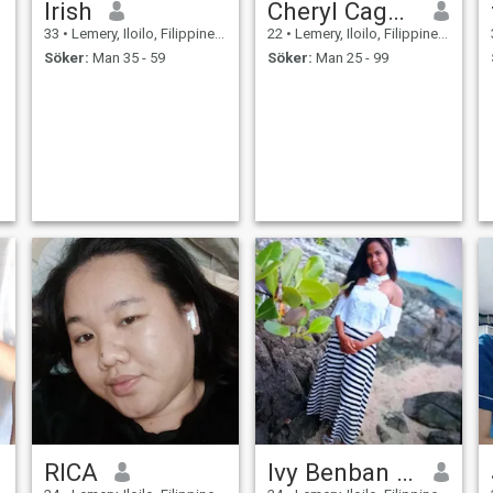
Irish
Cheryl Cagatin
33
•
Lemery, Iloilo, Filippinerna
22
•
Lemery, Iloilo, Filippinerna
Söker:
Man 35 - 59
Söker:
Man 25 - 99
RICA
Ivy Benban Elicana