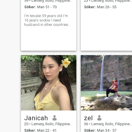
59
•
Lemery, Iloilo, Filippinerna
23
•
Lemery, Iloilo, Filippinerna
Söker:
Man 51 - 70
Söker:
Man 26 - 55
I'm tesalie 59 years old I'm
16 years widow I need
husband in other countries..
Janicah
zel
20
•
Lemery, Iloilo, Filippinerna
36
•
Lemery, Iloilo, Filippinerna
Söker:
Man 22 - 41
Söker:
Man 34 - 57