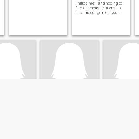
Philippines . and hoping to
find a serious relationship
here, message me if you
want to know me
Angela
Corazon
Iloilo, Filippinerna
35
•
Lemery, Iloilo, Filippinerna
23
•
Lemery, Iloilo, F
 29 - 37
Söker:
Man 37 - 66
Söker:
Man 21 - 2