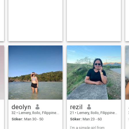
deolyn
rezil
32
•
Lemery, Iloilo, Filippinerna
21
•
Lemery, Iloilo, Filippinerna
Söker:
Man 30 - 50
Söker:
Man 23 - 60
I'm a simple girl from