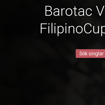
Barotac V
FilipinoCu
Sök singlar