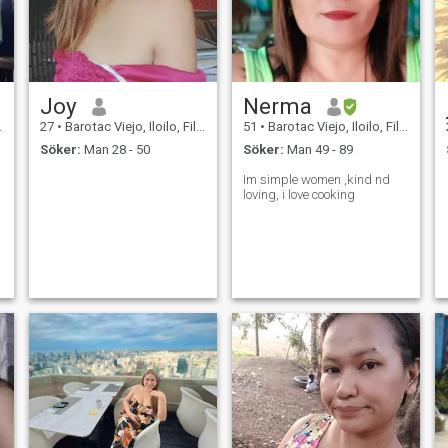
Joy
Nerma
27
•
Barotac Viejo, Iloilo, Filippinerna
51
•
Barotac Viejo, Iloilo, Filippinerna
Söker:
Man 28 - 50
Söker:
Man 49 - 89
Im simple women ,kind nd
loving, i love cooking