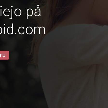
iejo på
pid.com
 nu