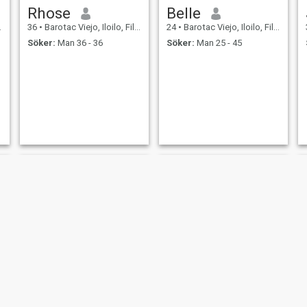
Rhose
Belle
36
•
Barotac Viejo, Iloilo, Filippinerna
24
•
Barotac Viejo, Iloilo, Filippinerna
Söker:
Man 36 - 36
Söker:
Man 25 - 45
mhemhe
rose