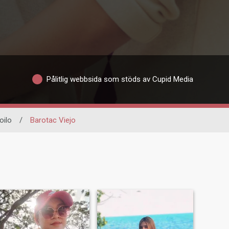
Pålitlig webbsida som stöds av Cupid Media
loilo
/
Barotac Viejo