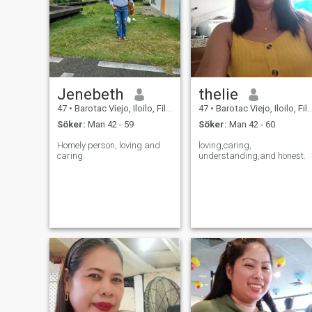
Jenebeth
thelie
47
•
Barotac Viejo, Iloilo, Filippinerna
47
•
Barotac Viejo, Iloilo, Filippinerna
Söker:
Man 42 - 59
Söker:
Man 42 - 60
Homely person, loving and
loving,caring,
caring.
understanding,and honest.