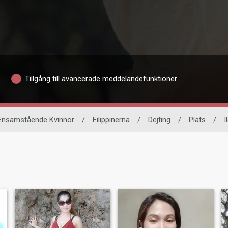
Tillgång till avancerade meddelandefunktioner
Ensamstående Kvinnor
/
Filippinerna
/
Dejting
/
Plats
/
I