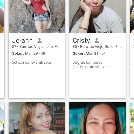
Je-ann
Cristy
37
•
Barotac Viejo, Iloilo, Filippinerna
35
•
Barotac Viejo, Iloilo, Filippinerna
Söker:
Man 29 - 49
Söker:
Man 31 - 51
Söt och kärleksfull söta
Jag älskar person.
Omtänksam vänlighet