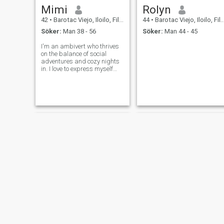
Mimi
Rolyn
42
•
Barotac Viejo, Iloilo, Filippinerna
44
•
Barotac Viejo, Iloilo, Filippinerna
Söker:
Man 38 - 56
Söker:
Man 44 - 45
I'm an ambivert who thrives
on the balance of social
adventures and cozy nights
in. I love to express myself
through cooking, dancing
and singing __wether it's
perfecting a new recipe in the
kitchen, grooving to my
favorites tunes, or belting out
a s
Reymelyn
Miles