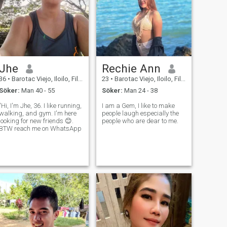
Jhe
Rechie Ann
36
•
Barotac Viejo, Iloilo, Filippinerna
23
•
Barotac Viejo, Iloilo, Filippinerna
Söker:
Man 40 - 55
Söker:
Man 24 - 38
"Hi, I'm Jhe, 36. I like running,
I am a Gem, I like to make
walking, and gym. I'm here
people laugh especially the
looking for new friends 😊.
people who are dear to me.
BTW reach me on WhatsApp