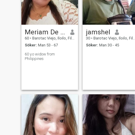
Meriam De la Cruz
jamshel
60
•
Barotac Viejo, Iloilo, Filippinerna
30
•
Barotac Viejo, Iloilo, Filippinerna
Söker:
Man 53 - 67
Söker:
Man 30 - 45
60 y.o widow from
Philippines