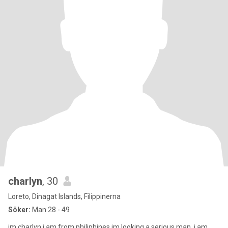
charlyn
, 30
Loreto, Dinagat Islands, Filippinerna
Söker:
Man 28 - 49
im charlyn i am from philiphines im looking a serious man ,i am