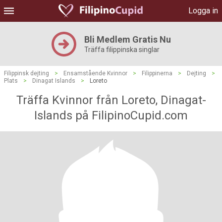
Logga in
Bli Medlem Gratis Nu
Träffa filippinska singlar
Filippinsk dejting
>
Ensamstående Kvinnor
>
Filippinerna
>
Dejting
>
Plats
>
Dinagat Islands
>
Loreto
Träffa Kvinnor från Loreto, Dinagat-
Islands på FilipinoCupid.com