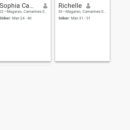
Sophia Camille
Richelle
22
•
Magarao, Camarines Sur, Filippinerna
33
•
Magarao, Camarines Sur, Filippinerna
Söker:
Man 24 - 40
Söker:
Man 31 - 51
NÄSTA
Ren