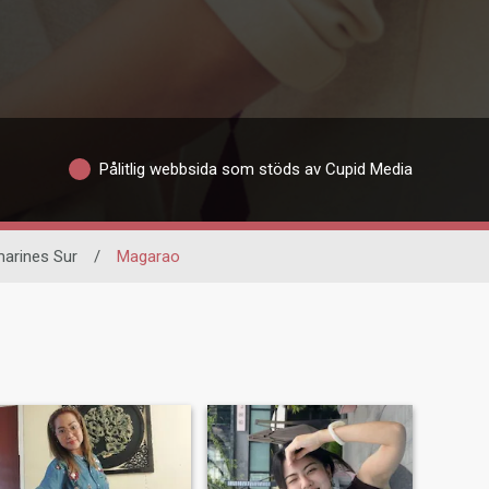
Pålitlig webbsida som stöds av Cupid Media
arines Sur
/
Magarao