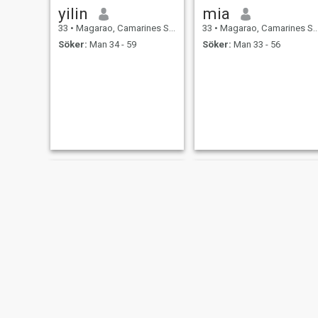
yilin
mia
33
•
Magarao, Camarines Sur, Filippinerna
33
•
Magarao, Camarines Sur, Filippinerna
Söker:
Man 34 - 59
Söker:
Man 33 - 56
Maricel
phine