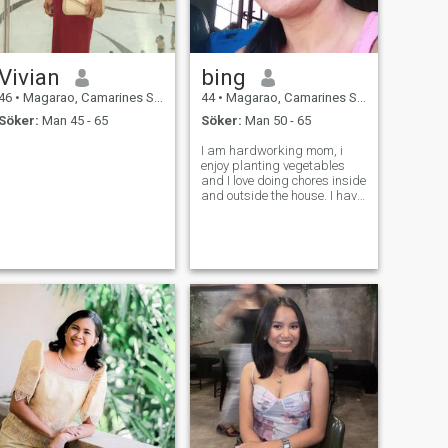
Vivian
bing
46
•
Magarao, Camarines Sur, Filippinerna
44
•
Magarao, Camarines Sur, Filippinerna
Söker:
Man 45 - 65
Söker:
Man 50 - 65
I am hardworking mom, i
enjoy planting vegetables
and I love doing chores inside
and outside the house. I have
a sense of humor and kind.