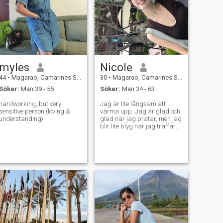
myles
Nicole
44
•
Magarao, Camarines Sur, Filippinerna
30
•
Magarao, Camarines Sur, Filippinerna
Söker:
Man 39 - 55
Söker:
Man 34 - 63
hardworking, but very
Jag är lite långsam att
sensitive person (loving &
värma upp. Jag är glad och
understanding)
glad när jag pratar, men jag
blir lite blyg när jag träffar
folk. - Jag gillar vackra
saker. - Ja. Mina intressen
är mycket breda, såsom
resor, camping, golf, yoga,
matlagning, och jag gillar
att komma bort från stadens
liv och rörelse och titta