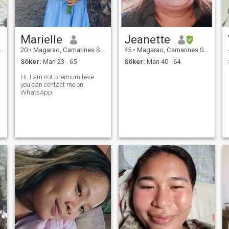
Marielle
Jeanette
20
•
Magarao, Camarines Sur, Filippinerna
45
•
Magarao, Camarines Sur, Filippinerna
Söker:
Man 23 - 65
Söker:
Man 40 - 64
Hi. I am not premium here
you can contact me on
WhatsApp.