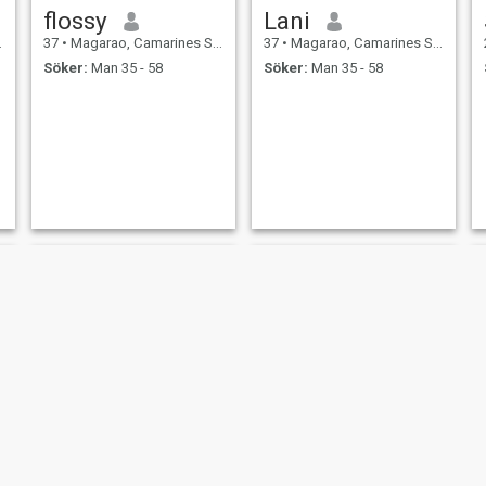
flossy
Lani
37
•
Magarao, Camarines Sur, Filippinerna
37
•
Magarao, Camarines Sur, Filippinerna
Söker:
Man 35 - 58
Söker:
Man 35 - 58
Sarrah
Grace Peralta