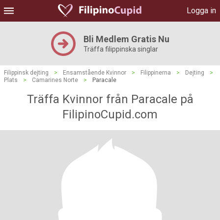
Logga in
Bli Medlem Gratis Nu
Träffa filippinska singlar
Filippinsk dejting
>
Ensamstående Kvinnor
>
Filippinerna
>
Dejting
>
Plats
>
Camarines Norte
>
Paracale
Träffa Kvinnor från Paracale på
FilipinoCupid.com