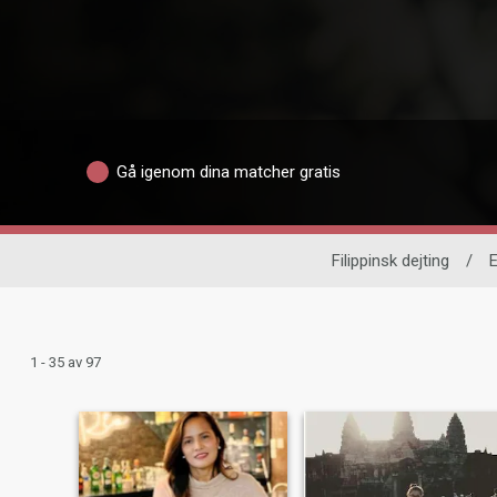
Gå igenom dina matcher gratis
Filippinsk dejting
/
1 - 35 av 97