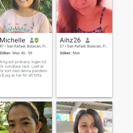
Michelle
Aihz26
47
•
San Rafael, Bulacan, Filippinerna
37
•
San Rafael, Bulacan, Filippinerna
Söker:
Man 40 - 59
Söker:
Man
Ärlig och jordnära. Ingen tid
...
för svindlare, tack. Livet är
för kort med denna pandemi
så jag är här för att hitta
någon som kommer att
älska mig till slutet. Ingen tid
för spel så snälla inga
lögner.