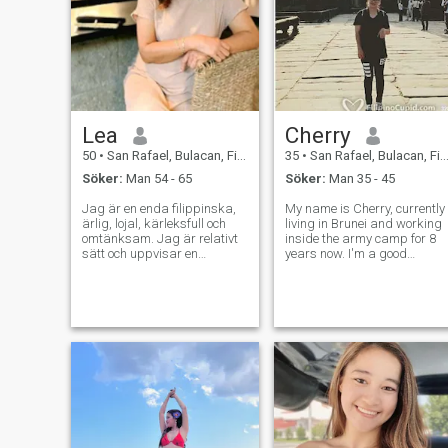
Lea
Cherry
50
•
San Rafael, Bulacan, Filippinerna
35
•
San Rafael, Bulacan, Filippinerna
Söker:
Man 54 - 65
Söker:
Man 35 - 45
Jag är en enda filippinska,
My name is Cherry, currently
ärlig, lojal, kärleksfull och
living in Brunei and working
omtänksam. Jag är relativt
inside the army camp for 8
sätt och uppvisar en
years now. I'm a good
ungdomlig attityd mot livet i
listener, smiles a lot, thinks I
allmänhet. Jag är alltid
am mature but got a lot mor
intresserad av att lära dig
things to learn. Enjoy
nya saker människor och
watching movies at home or
platser. Familj och vänner är
outside with friends. I love b
viktiga för mig. Jag är enkelt
men med ett gott sinne för
humor. Kärlek för sin egen,
så om vi betydde för
varandra våra hjärtan tipsa