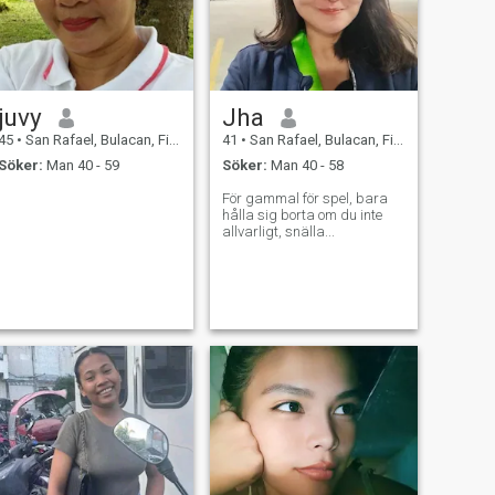
juvy
Jha
45
•
San Rafael, Bulacan, Filippinerna
41
•
San Rafael, Bulacan, Filippinerna
Söker:
Man 40 - 59
Söker:
Man 40 - 58
För gammal för spel, bara
hålla sig borta om du inte
allvarligt, snälla...