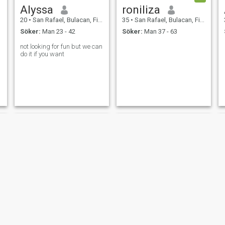
Alyssa
roniliza
20
•
San Rafael, Bulacan, Filippinerna
35
•
San Rafael, Bulacan, Filippinerna
Söker:
Man 23 - 42
Söker:
Man 37 - 63
not looking for fun but we can
do it if you want
Ella
Francine