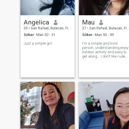
Angelica
Mau
33
•
San Rafael, Bulacan, Filippinerna
37
•
San Rafael, Bulacan, Filippinerna
Söker:
Man 30 - 51
Söker:
Man 50 - 99
Just a simple girl
I'm a simple and kind
person, understanding,enjoy
outdoor activity and easy to
get along... I don't like rude,
maniac people.