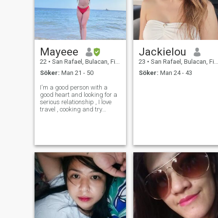
Mayeee
Jackielou
22
•
San Rafael, Bulacan, Filippinerna
23
•
San Rafael, Bulacan, Filippinerna
Söker:
Man 21 - 50
Söker:
Man 24 - 43
I'm a good person with a
good heart and looking for a
serious relationship , I love
travel , cooking and try
something new and i want to
have a house someday🥹