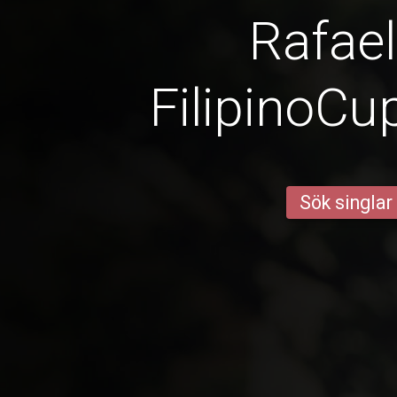
Rafael
FilipinoCu
Sök singlar