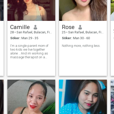
Camille
Rose
28
•
San Rafael, Bulacan, Filippinerna
25
•
San Rafael, Bulacan, Filippinerna
Söker:
Man 29 - 35
Söker:
Man 30 - 60
I'm a single parent mom of
Nothing more, nothing less.
two kids we live together
alone .. And im working as
massage therapist on a
health spa