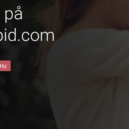
 på
pid.com
 nu