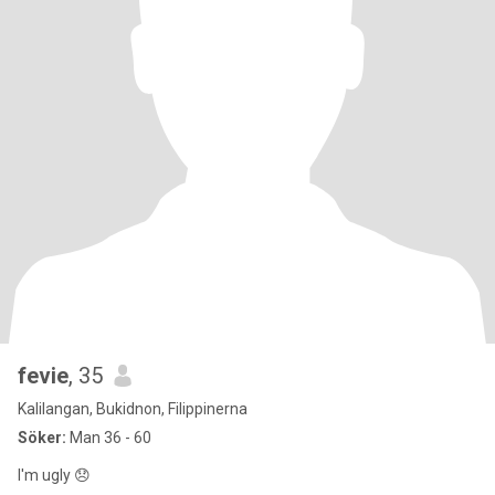
fevie
, 35
Kalilangan, Bukidnon, Filippinerna
Söker:
Man 36 - 60
I'm ugly 😞