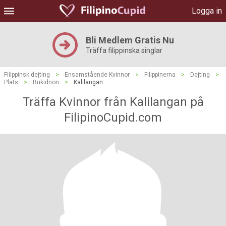
Logga in
Bli Medlem Gratis Nu
Träffa filippinska singlar
Filippinsk dejting
>
Ensamstående Kvinnor
>
Filippinerna
>
Dejting
>
Plats
>
Bukidnon
>
Kalilangan
Träffa Kvinnor från Kalilangan på
FilipinoCupid.com