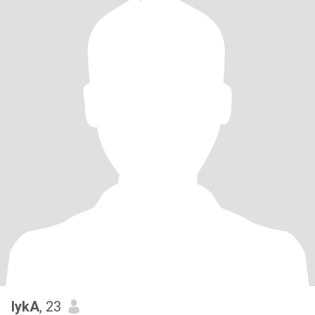
lykA
, 23