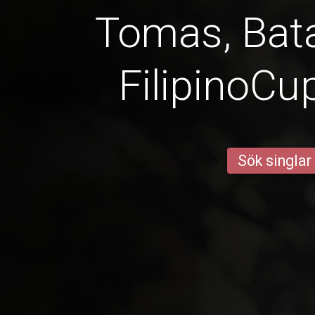
Tomas, Bat
FilipinoCu
Sök singlar