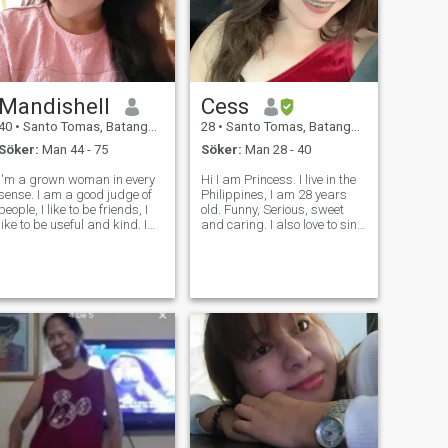
Mandishell
Cess
40
•
Santo Tomas, Batangas, Filippinerna
28
•
Santo Tomas, Batangas, Filippinerna
Söker:
Man 44 - 75
Söker:
Man 28 - 40
I'm a grown woman in every
Hi I am Princess. I live in the
sense. I am a good judge of
Philippines, I am 28 years
people, I like to be friends, I
old. Funny, Serious, sweet
like to be useful and kind. I
and caring. I also love to sing
have an original outlook on
and dance. I don’t want to
life, and I always try to be full
waste time here so don’t
of energy. I value humor and
bother me if you’re not serious
joie de vivre in people most of
and willing to commit.
all, I app