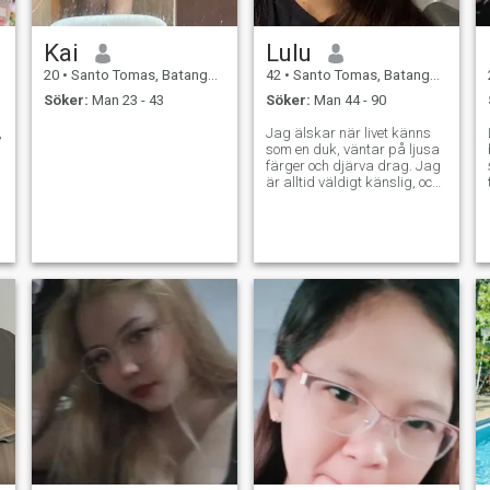
Kai
Lulu
20
•
Santo Tomas, Batangas, Filippinerna
42
•
Santo Tomas, Batangas, Filippinerna
Söker:
Man 23 - 43
Söker:
Man 44 - 90
,
Jag älskar när livet känns
som en duk, väntar på ljusa
färger och djärva drag. Jag
är alltid väldigt känslig, och
inspireras av skönheten runt
omkring mig.