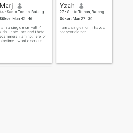
Marj
Yzah
44
•
Santo Tomas, Batangas, Filippinerna
27
•
Santo Tomas, Batangas, Filippinerna
Söker:
Man 42 - 46
Söker:
Man 27 - 30
i am a single mom with 4
I am a single mom, i have a
kids..i hate liars and i hate
one year old son.
scammers. i am not here for
playtime. i want a serious
one..
NÄSTA
Juliet