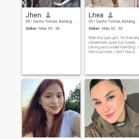
Jhen
Lhea
39
•
Santo Tomas, Batangas, Filippinerna
35
•
Santo Tomas, Batangas, Filippinerna
Söker:
Man 35 - 56
Söker:
Man 32 - 53
little shy type girl, I'm friendly
sometimes quiet but sweet,
caring and understanding.. I
like surprises, I don't like a
rude and looking for fun
person..