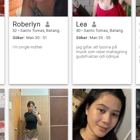
Roberlyn
Lea
32
•
Santo Tomas, Batangas, Filippinerna
40
•
Santo Tomas, Batangas, Filippinerna
Söker:
Man 30 - 51
Söker:
Man 35 - 55
I'm single mother
jag gillar att lyssna på
musik som reser matlagning
gudsfruktan och ödmjuk