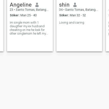
Angeline
shin
23
•
Santo Tomas, Batangas, Filippinerna
34
•
Santo Tomas, Batangas, Filippinerna
Söker:
Man 25 - 40
Söker:
Man 32 - 52
Im single mom with 1
Loving and caring
daugther my ex husband
cheating on me he look for
other singlemom he left my
daughter and i and he never
give support. Im looking
someone who treat me like a
princess and never hurt my
feelings and physical ,
emotional i want a m
rose
rush