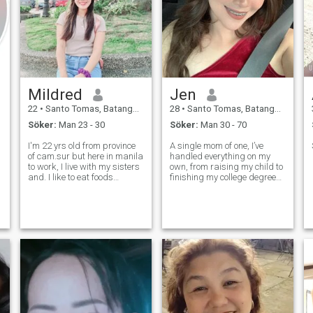
Mildred
Jen
22
•
Santo Tomas, Batangas, Filippinerna
28
•
Santo Tomas, Batangas, Filippinerna
Söker:
Man 23 - 30
Söker:
Man 30 - 70
I'm 22 yrs old from province
A single mom of one, I’ve
of cam.sur but here in manila
handled everything on my
to work, I live with my sisters
own, from raising my child to
and. I like to eat foods
finishing my college degree
😅,scrolling and reading in
while working full-time. I’m
social media is my hobby. I
proud of what I’ve achieved.
like nature trip and
Now, I’m looking for a man
swimming even though I
who values family, respectful,
don't know how to swim
and responsible, and who
haha.