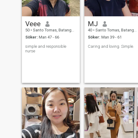
Veee
MJ
50
•
Santo Tomas, Batangas, Filippinerna
40
•
Santo Tomas, Batangas, Filippinerna
Söker:
Man 47 - 66
Söker:
Man 39 - 61
simple and responsible
Caring and loving. Simple.
nurse