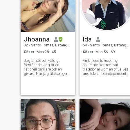
Jhoanna
Ida
32
•
Santo Tomas, Batangas, Filippinerna
64
•
Santo Tomas, Batangas, Filippinerna
Söker:
Man 28 - 45
Söker:
Man 56 - 69
Jag är söt och väldigt
Ambitious to meet my
förstående. Jag är en
soulmate partner..but
rationell tänkare och en
traditional woman of values
givare. När jag älskar, ger
and tolerance.independent
jag alltid allt och jag är villig
....im widow .1 adult child
att ta risken för den person
have his own family ..i work
jag älskar. Jag älskar mina
here in madrid spain for
barn och är väldigt bra på
more than 30 years ..im 64
multitasking. Jag är också
yrs old friends says i look
äventyrlig. Jag älskar att
young than my ag
prova nya saker och är
väldigt lätt att behaga. Jag
är trogen inte bara lojal och
jag letar efter ett seriöst
förhållande som kommer att
leda till att slå sig ner om