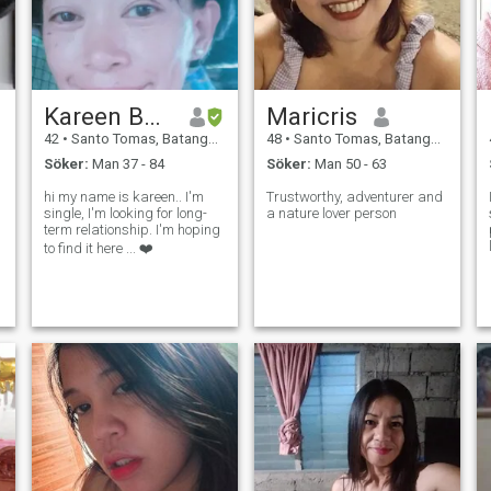
Kareen Bolabog
Maricris
42
•
Santo Tomas, Batangas, Filippinerna
48
•
Santo Tomas, Batangas, Filippinerna
Söker:
Man 37 - 84
Söker:
Man 50 - 63
hi my name is kareen.. I'm
Trustworthy, adventurer and
single, I'm looking for long-
a nature lover person
term relationship. I'm hoping
to find it here ... ❤️