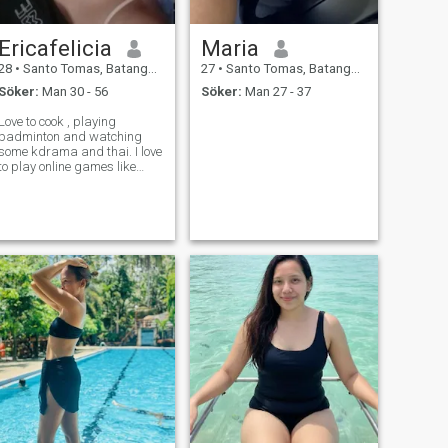
Ericafelicia
Maria
28
•
Santo Tomas, Batangas, Filippinerna
27
•
Santo Tomas, Batangas, Filippinerna
Söker:
Man 30 - 56
Söker:
Man 27 - 37
Love to cook , playing
badminton and watching
some kdrama and thai. I love
to play online games like
mobile legends hope to find a
real relationship here!!