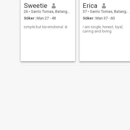
Sweetie
Erica
26
•
Santo Tomas, Batangas, Filippinerna
37
•
Santo Tomas, Batangas, Filippinerna
Söker:
Man 27 - 48
Söker:
Man 37 - 60
simple but too emotional ☺️
I am single, honest, loyal,
caring and loving.
Chai
Henny