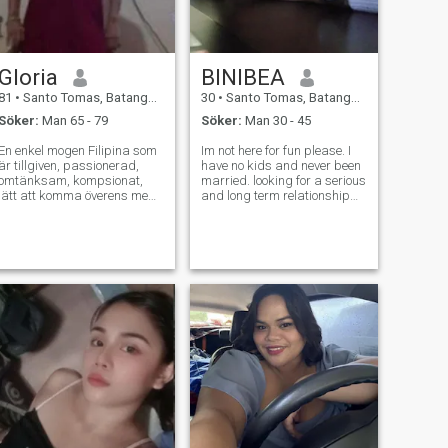
Gloria
BINIBEA
81
•
Santo Tomas, Batangas, Filippinerna
30
•
Santo Tomas, Batangas, Filippinerna
Söker:
Man 65 - 79
Söker:
Man 30 - 45
En enkel mogen Filipina som
Im not here for fun please. I
är tillgiven, passionerad,
have no kids and never been
omtänksam, kompsionat,
married. looking for a serious
lätt att komma överens med.
and long term relationship
I min ålder är jag mycket
that may lead to marriage.
frisk, energisk, ung ser gillar
Ready to build a family of our
trädgårdsarbete, natur,
own.
älskar att titta på sport på
tv.