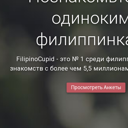
одиноки
филиппинк
FilipinoCupid - это № 1 среди фили
знакомств с более чем 5,5 миллиона
Просмотреть Анкеты