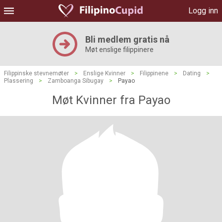
Logg inn
Bli medlem gratis nå
Møt enslige filippinere
Filippinske stevnemøter
>
Enslige Kvinner
>
Filippinene
>
Dating
>
Plassering
>
Zamboanga Sibugay
>
Payao
Møt Kvinner fra Payao