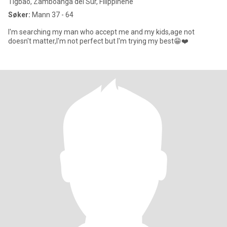
Tigbao, Zamboanga del Sur, Filippinene
Søker:
Mann 37 - 64
I'm searching my man who accept me and my kids,age not
doesn't matter,I'm not perfect but I'm trying my best😁❤️