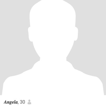
𝑨𝒏𝒈𝒆𝒍𝒂
, 30