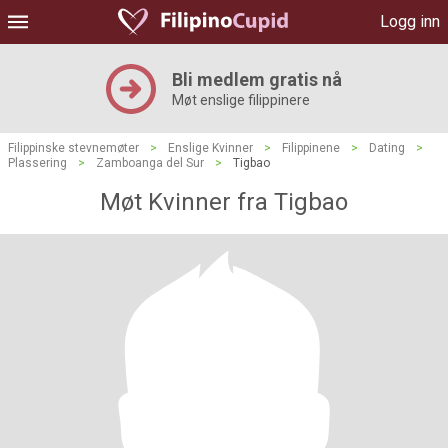
Logg inn
Bli medlem gratis nå
Møt enslige filippinere
Filippinske stevnemøter
>
Enslige Kvinner
>
Filippinene
>
Dating
>
Plassering
>
Zamboanga del Sur
>
Tigbao
Møt Kvinner fra Tigbao