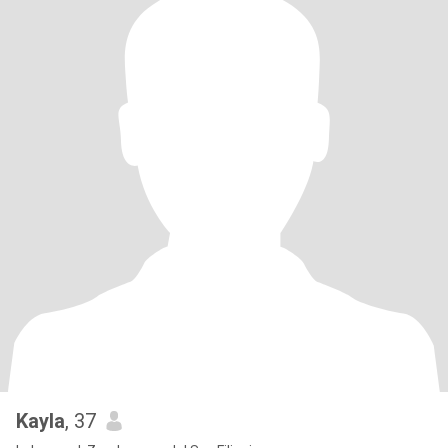
Kayla
, 37