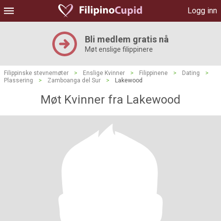
Logg inn
Bli medlem gratis nå
Møt enslige filippinere
Filippinske stevnemøter
>
Enslige Kvinner
>
Filippinene
>
Dating
>
Plassering
>
Zamboanga del Sur
>
Lakewood
Møt Kvinner fra Lakewood