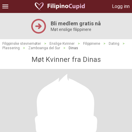
Logg inn
Bli medlem gratis nå
Møt enslige filippinere
Filippinske stevnemøter
>
Enslige Kvinner
>
Filippinene
>
Dating
>
Plassering
>
Zamboanga del Sur
>
Dinas
Møt Kvinner fra Dinas