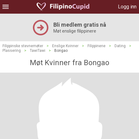
Logg inn
Bli medlem gratis nå
Møt enslige filippinere
Filippinske stevnemøter
>
Enslige Kvinner
>
Filippinene
>
Dating
>
Plassering
>
TawiTawi
>
Bongao
Møt Kvinner fra Bongao