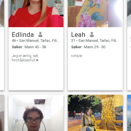
Edlinda
Leah
46
•
San Manuel, Tarlac, Filippinene
31
•
San Manuel, Tarlac, Filippinene
Søker:
Mann 45 - 58
Søker:
Mann 29 - 50
Jeg er ærlig, søt,
simple
forståelsesfull.♥️