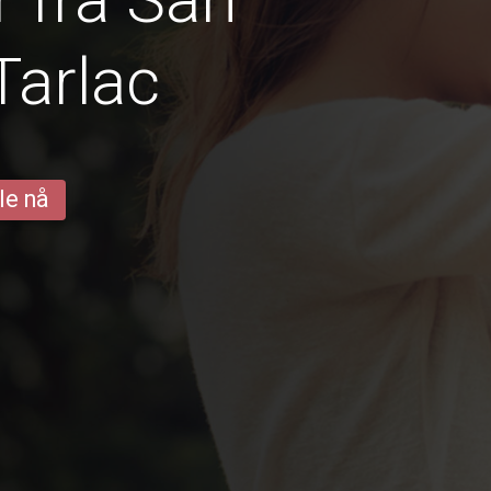
Tarlac
le nå