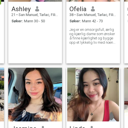
Ashley
Ofelia
21
•
San Manuel, Tarlac, Filippinene
38
•
San Manuel, Tarlac, Filippinene
Søker:
Mann 30 - 50
Søker:
Mann 42 - 73
Jeg er en omsorgsfull, ærlig
og kjærlig dame som ønsker
å finne kjærlighet og bygge
opp et lykkelig liv med noen
spesielle.