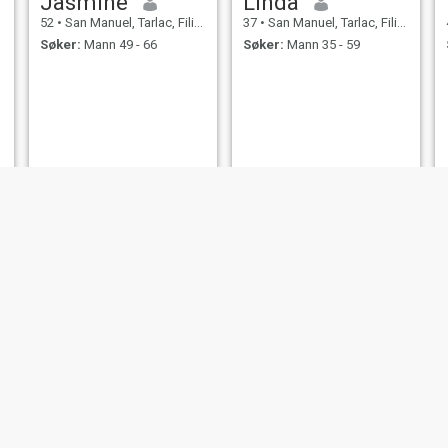
Jasmine
Linda
52
•
San Manuel, Tarlac, Filippinene
37
•
San Manuel, Tarlac, Filippinene
Søker:
Mann 49 - 66
Søker:
Mann 35 - 59
Sweetie
Lucy
37
•
San Manuel, Tarlac, Filippinene
35
•
San Manuel, Tarlac, Filippinene