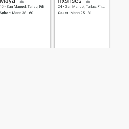
Maya
hxsnscs
40
•
San Manuel, Tarlac, Filippinene
24
•
San Manuel, Tarlac, Filippinene
Søker:
Mann 38 - 60
Søker:
Mann 25 - 81
NESTE
Kath
23
•
San Manuel, Tarlac, Filippinene