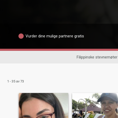
Vurder dine mulige partnere gratis
Filippinske stevnemøter
1 - 35 av 73