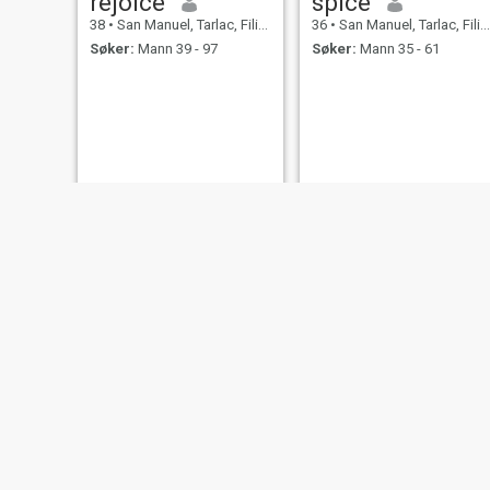
rejoice
spice
38
•
San Manuel, Tarlac, Filippinene
36
•
San Manuel, Tarlac, Filippinene
Søker:
Mann 39 - 97
Søker:
Mann 35 - 61
Khate
Basia
22
•
San Manuel, Tarlac, Filippinene
35
•
San Manuel, Tarlac, Filippinene