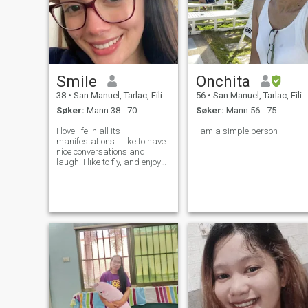
Smile
Onchita
38
•
San Manuel, Tarlac, Filippinene
56
•
San Manuel, Tarlac, Filippinene
Søker:
Mann 38 - 70
Søker:
Mann 56 - 75
I love life in all its
I am a simple person
manifestations. I like to have
nice conversations and
laugh. I like to fly, and enjoy
beauty and grandeur of our
universe. Therefore, I love
traveling and discovering
new places. I am goal
oriented, cheerful, calm, kind,
joyful