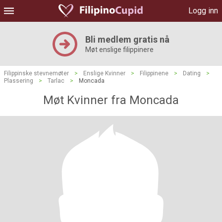
Logg inn
Bli medlem gratis nå
Møt enslige filippinere
Filippinske stevnemøter
>
Enslige Kvinner
>
Filippinene
>
Dating
>
Plassering
>
Tarlac
>
Moncada
Møt Kvinner fra Moncada