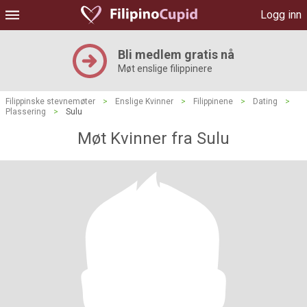
Logg inn
Bli medlem gratis nå
Møt enslige filippinere
Filippinske stevnemøter
>
Enslige Kvinner
>
Filippinene
>
Dating
>
Plassering
>
Sulu
Møt Kvinner fra Sulu