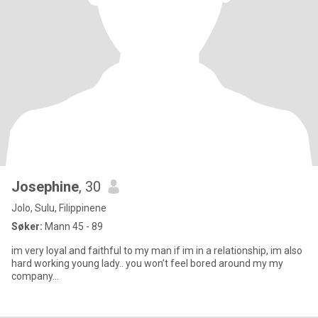
Josephine
, 30
Jolo, Sulu, Filippinene
Søker:
Mann 45 - 89
im very loyal and faithful to my man if im in a relationship, im also
hard working young lady.. you won’t feel bored around my my
company…