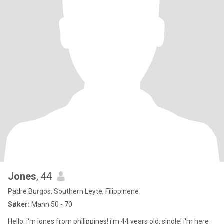
Jones
, 44
Padre Burgos, Southern Leyte, Filippinene
Søker:
Mann 50 - 70
Hello, i'm jones from philippines! i'm 44 years old, single! i'm here