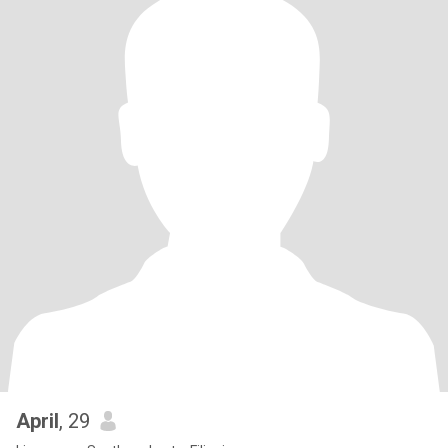
April
, 29