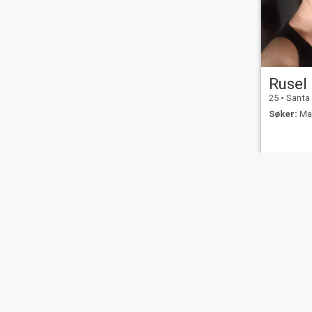
Rusel
25
•
Santa Magda
Søker:
Man
Om
Kontakt
Suksesshistorier
Vilkår for
Retningsli
oss
oss
bruk
Refusjon