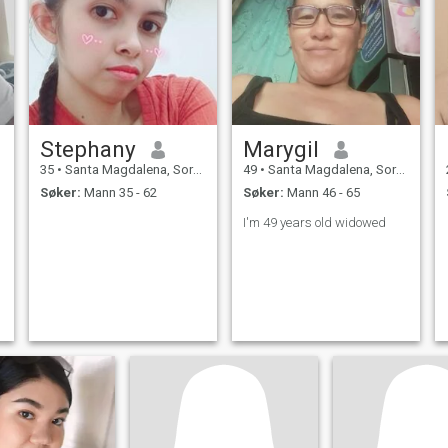
Stephany
Marygil
35
•
Santa Magdalena, Sorsogon, Filippinene
49
•
Santa Magdalena, Sorsogon, Filippinene
Søker:
Mann 35 - 62
Søker:
Mann 46 - 65
I'm 49 years old widowed