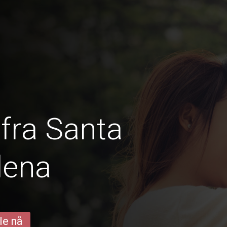
fra Santa
lena
le nå