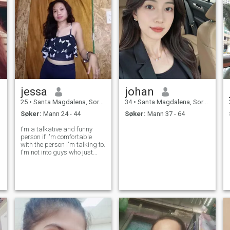
jessa
johan
25
•
Santa Magdalena, Sorsogon, Filippinene
34
•
Santa Magdalena, Sorsogon, Filippinene
Søker:
Mann 24 - 44
Søker:
Mann 37 - 64
I'm a talkative and funny
person if I'm comfortable
with the person I'm talking to.
I'm not into guys who just
want to flirt. I'm a family
oriented, sweet and caring