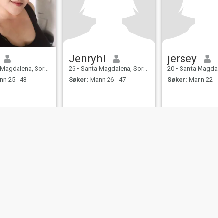
Jenryhl
jersey
lena, Sorsogon, Filippinene
26
•
Santa Magdalena, Sorsogon, Filippinene
20
•
Santa Magdalena, Sorsog
n 25 - 43
Søker:
Mann 26 - 47
Søker:
Mann 22 -
njer for
Personvernerklæring
Retningslinjer for
informasjonskapsler