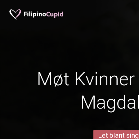
Møt Kvinner 
Magda
Let blant sing