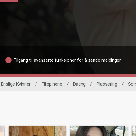
Tilgang til avanserte funksjoner for å sende meldinger
Enslige Kvinner
/
Filippinene
/
Dating
/
Plassering
/
Sor