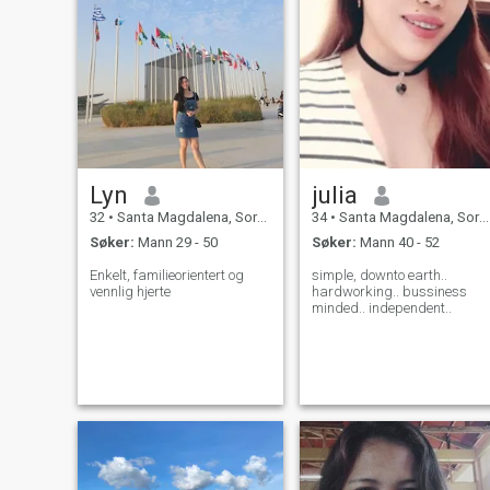
Lyn
julia
32
•
Santa Magdalena, Sorsogon, Filippinene
34
•
Santa Magdalena, Sorsogon, Filippinene
Søker:
Mann 29 - 50
Søker:
Mann 40 - 52
Enkelt, familieorientert og
simple, downto earth..
vennlig hjerte
hardworking.. bussiness
minded.. independent..