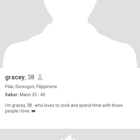
gracey
, 38
Pilar, Sorsogon, Filippinene
Søker:
Mann 35 - 40
i'm gracey, 38.. who loves to cook and spend time with those
people i love..❤️