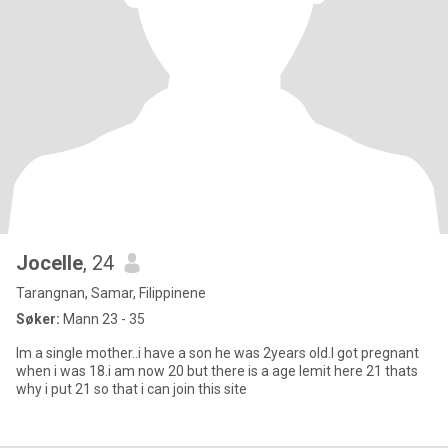
Jocelle
, 24
Tarangnan, Samar, Filippinene
Søker:
Mann 23 - 35
Im a single mother..i have a son he was 2years old.I got pregnant
when i was 18.i am now 20 but there is a age lemit here 21 thats
why i put 21 so that i can join this site