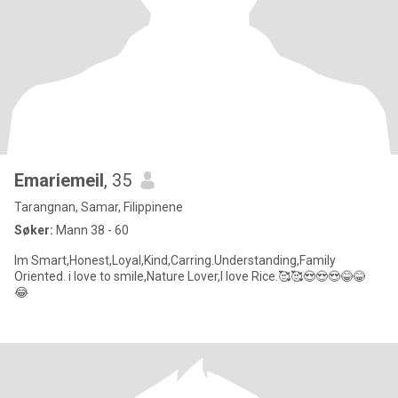
Emariemeil
, 35
Tarangnan, Samar, Filippinene
Søker:
Mann 38 - 60
Im Smart,Honest,Loyal,Kind,Carring.Understanding,Family
Oriented. i love to smile,Nature Lover,I love Rice.🥰🥰😍😍😍😂😂
😂