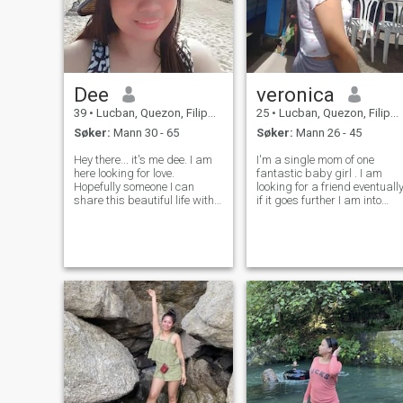
Dee
veronica
39
•
Lucban, Quezon, Filippinene
25
•
Lucban, Quezon, Filippinene
Søker:
Mann 30 - 65
Søker:
Mann 26 - 45
Hey there... it's me dee. I am
I'm a single mom of one
here looking for love.
fantastic baby girl . I am
Hopefully someone I can
looking for a friend eventually
share this beautiful life with. I
if it goes further I am into
already spent 40 years
serious relationship . I want
waiting and I am not sitting
a long term relation ship with
here and wait again... So
I haven't realized with my
let's go and please give me a
past boyfriend when I was a
chance to know you better by
teenager