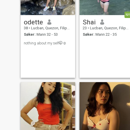
NY
odette
Shai
38
•
Lucban, Quezon, Filippinene
23
•
Lucban, Quezon, Filippinene
Søker:
Mann 32 - 53
Søker:
Mann 22 - 35
nothing about my self🤭☺️