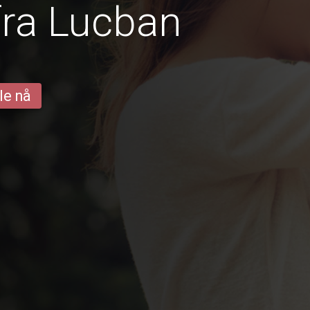
fra Lucban
le nå