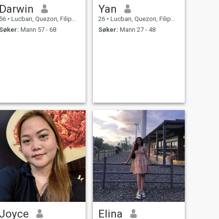
Darwin
Yan
56
•
Lucban, Quezon, Filippinene
26
•
Lucban, Quezon, Filippinene
Søker:
Mann 57 - 68
Søker:
Mann 27 - 48
Joyce
Elina