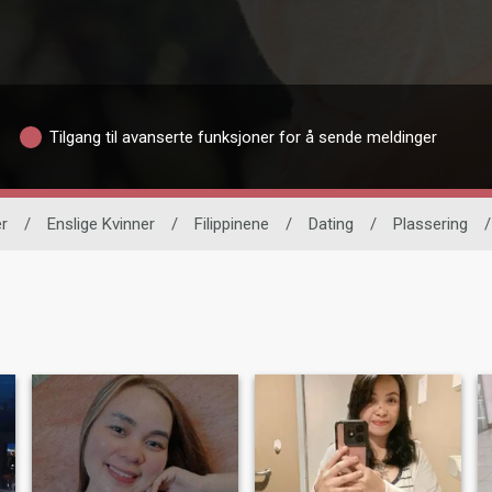
Tilgang til avanserte funksjoner for å sende meldinger
r
/
Enslige Kvinner
/
Filippinene
/
Dating
/
Plassering
/