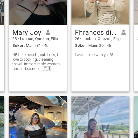
Mary Joy
Fhrances dianne mae
28
•
Lucban, Quezon, Filippinene
26
•
Lucban, Quezon, Filippinene
Søker:
Mann 31 - 40
Søker:
Mann 26 - 46
Hi! I like beach , outdoors, i
I want to he with you🫶
love to cooking, cleaning,
travel. Im so simple woman
and independent 🇵🇭.