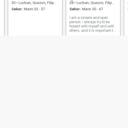
30
•
Lucban, Quezon, Filippinene
38
•
Lucban, Quezon, Filippinene
Søker:
Mann 33 - 57
Søker:
Mann 50 - 67
I am a sincere and open
person. I always try to be
honest with myself and with
others, and it is important to
me that relationships are
built on trust and mutual
understanding. I love to plan
and organize, but sometimes
I allow myself to just relax a
mila
ALONDRA
26
•
Lucban, Quezon, Filippinene
25
•
Lucban, Quezon, Filippinene