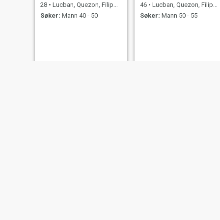
28
•
Lucban, Quezon, Filippinene
46
•
Lucban, Quezon, Filippinene
Søker:
Mann 40 - 50
Søker:
Mann 50 - 55
maryrose
Staku
29
•
Lucban, Quezon, Filippinene
21
•
Lucban, Quezon, Filippinene