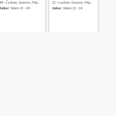
40
•
Lucban, Quezon, Filippinene
22
•
Lucban, Quezon, Filippinene
Søker:
Mann 41 - 69
Søker:
Mann 22 - 24
NESTE
Marleen
45
•
Lucban, Quezon, Filippinene