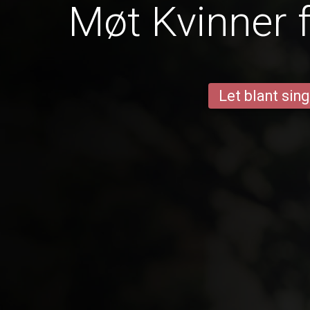
Møt Kvinner 
Let blant sing