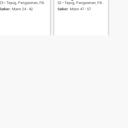
23
•
Tayug, Pangasinan, Filippinene
52
•
Tayug, Pangasinan, Filippinene
Søker:
Mann 24 - 42
Søker:
Mann 47 - 57
NESTE
Raechel
27
•
Tayug, Pangasinan, Filippinene