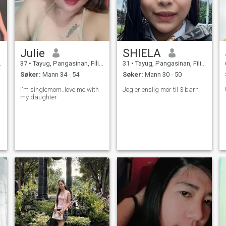
Julie
SHIELA
37
•
Tayug, Pangasinan, Filippinene
31
•
Tayug, Pangasinan, Filippinene
Søker:
Mann 34 - 54
Søker:
Mann 30 - 50
I'm singlemom..love me with
Jeg er enslig mor til 3 barn
t
my daughter