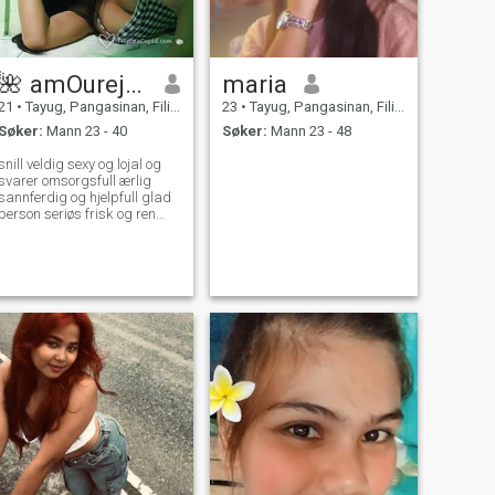
🌺 amOurejoyz
maria
21
•
Tayug, Pangasinan, Filippinene
23
•
Tayug, Pangasinan, Filippinene
Søker:
Mann 23 - 40
Søker:
Mann 23 - 48
snill veldig sexy og lojal og
svarer omsorgsfull ærlig
sannferdig og hjelpfull glad
person seriøs frisk og ren
im.single.mom 1 datter og
im.her for seriøs bare og im
ekte profil ..