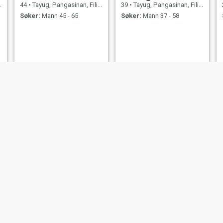
44
•
Tayug, Pangasinan, Filippinene
39
•
Tayug, Pangasinan, Filippinene
Søker:
Mann 45 - 65
Søker:
Mann 37 - 58
mariz
diona
43
•
Tayug, Pangasinan, Filippinene
35
•
Tayug, Pangasinan, Filippinene