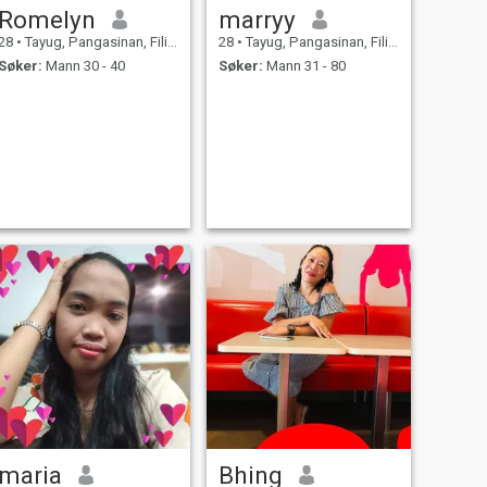
Romelyn
marryy
28
•
Tayug, Pangasinan, Filippinene
28
•
Tayug, Pangasinan, Filippinene
Søker:
Mann 30 - 40
Søker:
Mann 31 - 80
maria
Bhing