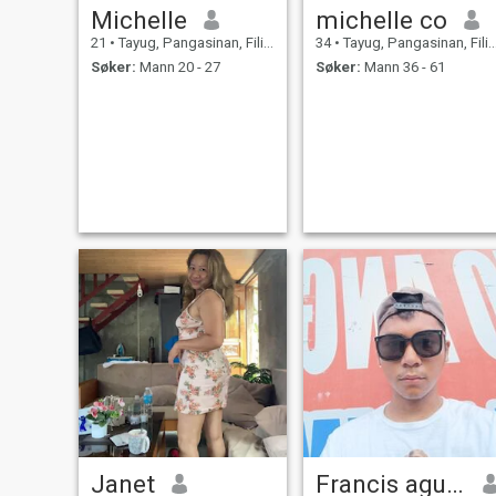
Michelle
michelle co
21
•
Tayug, Pangasinan, Filippinene
34
•
Tayug, Pangasinan, Filippinene
Søker:
Mann 20 - 27
Søker:
Mann 36 - 61
Janet
Francis agustin