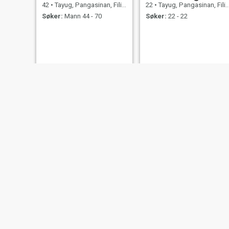
42
•
Tayug, Pangasinan, Filippinene
22
•
Tayug, Pangasinan, Filippinene
Søker:
Mann 44 - 70
Søker:
22 - 22
Rasma
Angel
45
•
Tayug, Pangasinan, Filippinene
25
•
Tayug, Pangasinan, Filippinene