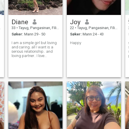
Diane
Joy
33
•
Tayug, Pangasinan, Filippinene
22
•
Tayug, Pangasinan, Filippinene
Søker:
Mann 29 - 50
Søker:
Mann 24 - 43
I am a simple girl but loving
Happy
and caring..all I want is a
serious relationship.. and
loving partner.. I love
cooking.. looking for a serious
relationship,