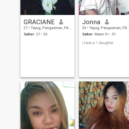
GRACIANE
Jonna
27
•
Tayug, Pangasinan, Filippinene
33
•
Tayug, Pangasinan, Filippinene
Søker:
27 - 35
Søker:
Mann 31 - 51
i have a 1 daugther