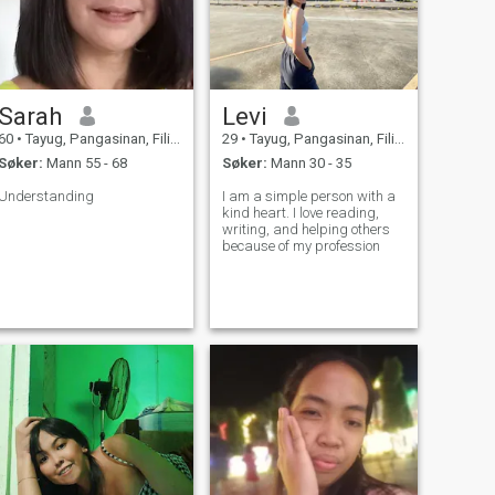
Sarah
Levi
60
•
Tayug, Pangasinan, Filippinene
29
•
Tayug, Pangasinan, Filippinene
Søker:
Mann 55 - 68
Søker:
Mann 30 - 35
Understanding
I am a simple person with a
kind heart. I love reading,
writing, and helping others
because of my profession