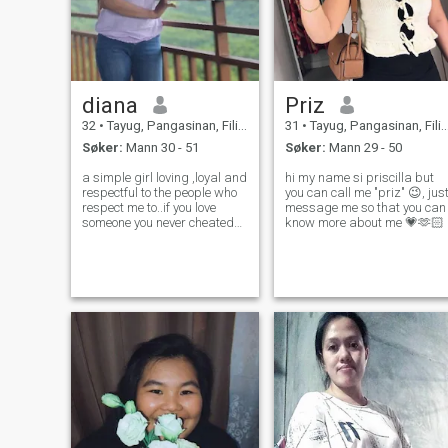
diana
Priz
32
•
Tayug, Pangasinan, Filippinene
31
•
Tayug, Pangasinan, Filippinene
Søker:
Mann 30 - 51
Søker:
Mann 29 - 50
a simple girl loving ,loyal and
hi my name si priscilla but
respectful to the people who
you can call me "priz" 😉, jus
respect me to..if you love
message me so that you can
someone you never cheated
know more about me 💗🫶🏻
on him because Gods
always know what you do..