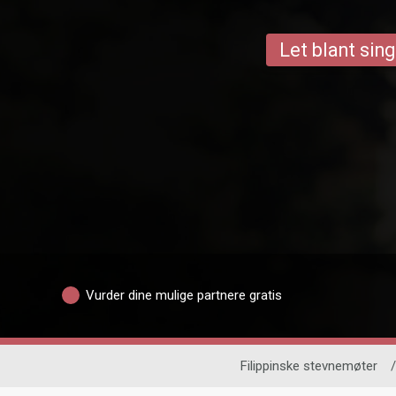
Let blant sing
Vurder dine mulige partnere gratis
Filippinske stevnemøter
/