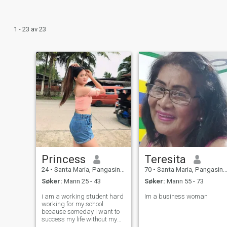
1 - 23 av 23
Princess
Teresita
24
•
Santa Maria, Pangasinan, Filippinene
70
•
Santa Maria, Pangasinan, Filippinene
Søker:
Mann 25 - 43
Søker:
Mann 55 - 73
i am a working student hard
Im a business woman
working for my school
because someday i want to
success my life without my
parents