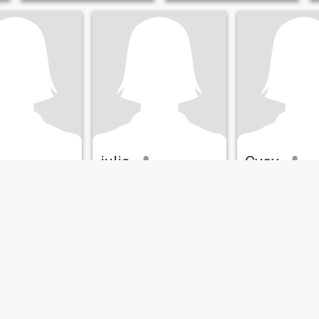
julia
Cycy
a, Pangasinan, Filippinene
60
•
Santa Maria, Pangasinan, Filippinene
24
•
Santa Maria, Pangasina
n 36 - 60
Søker:
Mann 65 - 70
Søker:
Mann 24 -
 beautiful woman.
ity, I am a kind
orking person.
ing I can be proud
I have a good heart.
gle mother with
ren. ☺️☺️