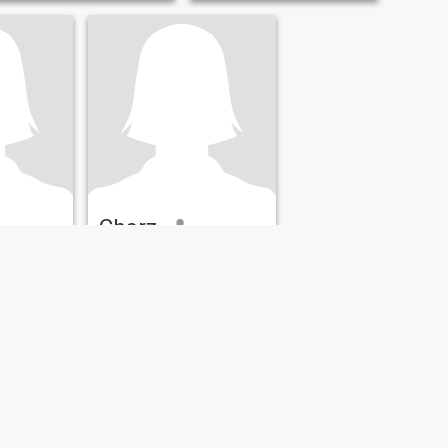
Charz
n, Filippinene
21
•
Santa Maria, Pangasinan, Filippinene
 30
Søker:
Kvinne 21 - 22