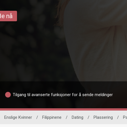
le nå
Tilgang til avanserte funksjoner for å sende meldinger
Enslige Kvinner
/
Filippinene
/
Dating
/
Plassering
/
P