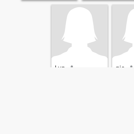
Lyn
gie
29
•
Santa Maria, Pangasinan, Filippinene
36
•
Santa Mari
Søker:
Mann 28 - 50
Søker:
Man
Im 32 single mom,
I am not a
☺️☺️In real
and hardw
The only th
of is that 
I am a sin
three child