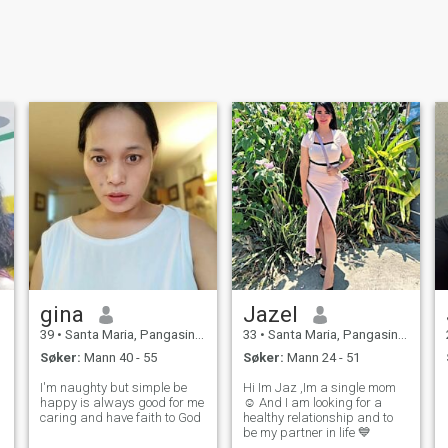
gina
Jazel
39
•
Santa Maria, Pangasinan, Filippinene
33
•
Santa Maria, Pangasinan, Filippinene
Søker:
Mann 40 - 55
Søker:
Mann 24 - 51
I'm naughty but simple be
Hi Im Jaz ,Im a single mom
happy is always good for me
☺️ And I am looking for a
caring and have faith to God
healthy relationship and to
be my partner in life 💙