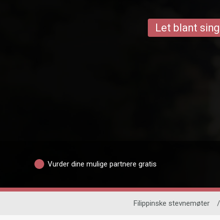
Let blant sing
Vurder dine mulige partnere gratis
Filippinske stevnemøter
/