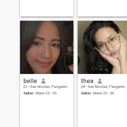
my siblings. And I love
watching movies and
listening music.
belle
thea
22
•
San Nicolas, Pangasinan, Filippinene
28
•
San Nicolas, Pangasinan, Filippinene
Søker:
Mann 25 - 35
Søker:
Mann 25 - 50