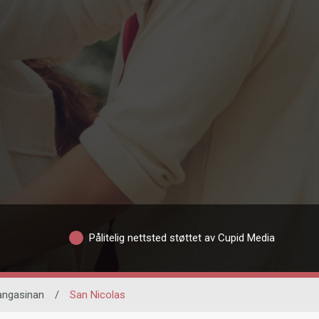
Pålitelig nettsted støttet av Cupid Media
angasinan
/
San Nicolas