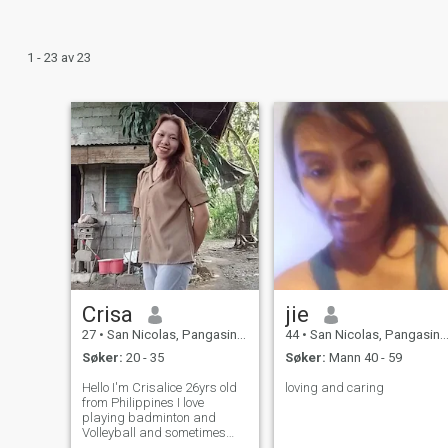
1 - 23 av 23
Crisa
jie
27
•
San Nicolas, Pangasinan, Filippinene
44
•
San Nicolas, Pangasinan, Filippinene
Søker:
20 - 35
Søker:
Mann 40 - 59
Hello I'm Crisalice 26yrs old
loving and caring
from Philippines I love
playing badminton and
Volleyball and sometimes
playing a basketball with