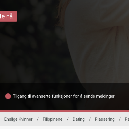
le nå
Tilgang til avanserte funksjoner for å sende meldinger
Enslige Kvinner
/
Filippinene
/
Dating
/
Plassering
/
P