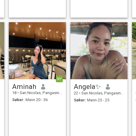
NY
Aminah
Angela✨
18
•
San Nicolas, Pangasinan, Filippinene
22
•
San Nicolas, Pangasinan, Filippinene
Søker:
Mann 20 - 36
Søker:
Mann 25 - 25