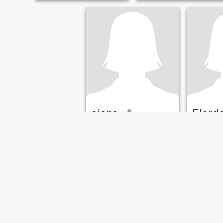
aiana
Florde
23
•
San Nicolas, Pangasinan, Filippinene
71
•
San Nicola
Søker:
Mann 23 - 30
Søker:
Kvi