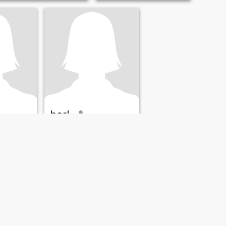
berl
n, Filippinene
26
•
San Nicolas, Pangasinan, Filippinene
 49
Søker:
Mann 26 - 46