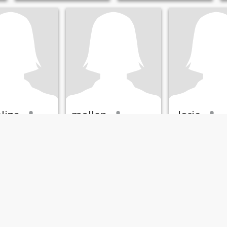
liza
mallen
Jorie
s, Pangasinan, Filippinene
37
•
San Nicolas, Pangasinan, Filippinene
29
•
San Nicolas, Pangasina
nne 59 - 73
Søker:
Mann 34 - 55
Søker:
Mann 28 -