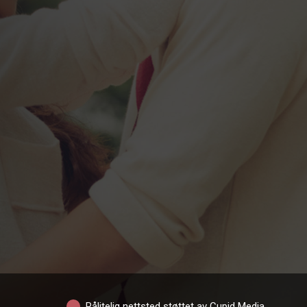
Pålitelig nettsted støttet av Cupid Media