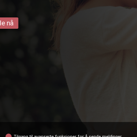
le nå
Tilgang til avanserte funksjoner for å sende meldinger