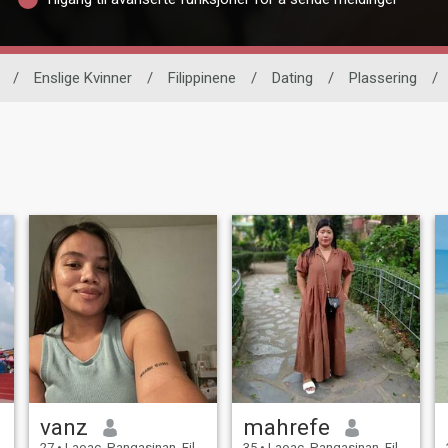
/
Enslige Kvinner
/
Filippinene
/
Dating
/
Plassering
/
vanz
mahrefe
27
•
Laoac, Pangasinan, Filippinene
35
•
Laoac, Pangasinan, Filippinene