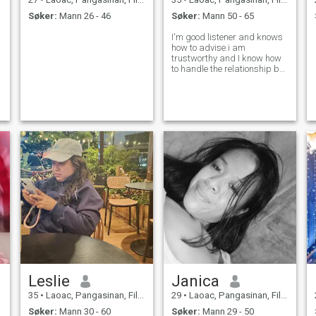
Søker:
Mann 26 - 46
Søker:
Mann 50 - 65
I'm good listener and knows
how to advise.i am
trustworthy and I know how
to handle the relationship but
for now i want someone to
talk about life
Leslie
Janica
35
•
Laoac, Pangasinan, Filippinene
29
•
Laoac, Pangasinan, Filippinene
Søker:
Mann 30 - 60
Søker:
Mann 29 - 50