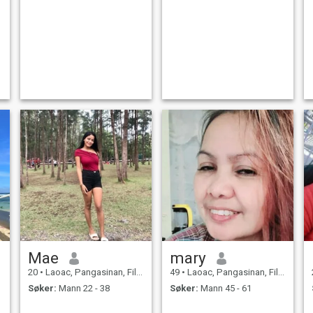
Mae
mary
20
•
Laoac, Pangasinan, Filippinene
49
•
Laoac, Pangasinan, Filippinene
Søker:
Mann 22 - 38
Søker:
Mann 45 - 61