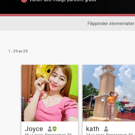
Filippinske stevnemøter
1 - 29 av 29
Joyce
kath
35
•
Laoac, Pangasinan, Filippinene
24
•
Laoac, Pangasinan, Filippinene