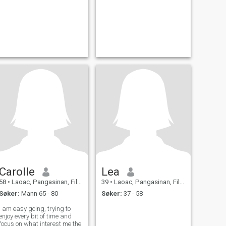
Carolle
Lea
58
•
Laoac, Pangasinan, Filippinene
39
•
Laoac, Pangasinan, Filippinene
Søker:
Mann 65 - 80
Søker:
37 - 58
I am easy going, trying to
enjoy every bit of time and
focus on what interest me the