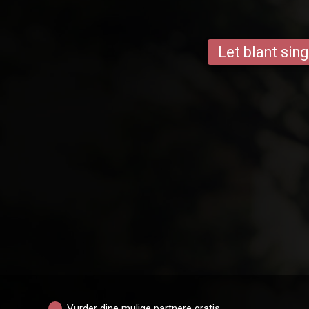
Let blant sing
Vurder dine mulige partnere gratis