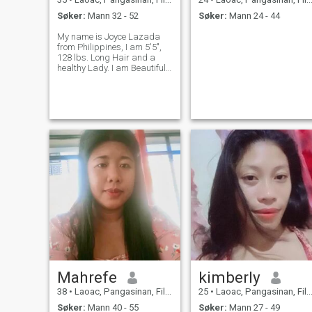
Søker:
Mann 32 - 52
Søker:
Mann 24 - 44
My name is Joyce Lazada
from Philippines, I am 5'5",
128 lbs. Long Hair and a
healthy Lady. I am Beautiful,
happy, secure, self-confident,
psychologically aware,
emotionally.. Is helping my
Father.. Am Living with my
father retired Police because
my
Mahrefe
kimberly
38
•
Laoac, Pangasinan, Filippinene
25
•
Laoac, Pangasinan, Filippinene
Søker:
Mann 40 - 55
Søker:
Mann 27 - 49