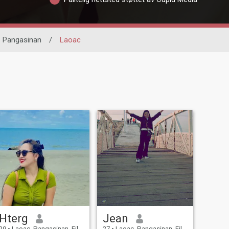
Pangasinan
/
Laoac
Hterg
Jean
29
•
Laoac, Pangasinan, Filippinene
27
•
Laoac, Pangasinan, Filippinene