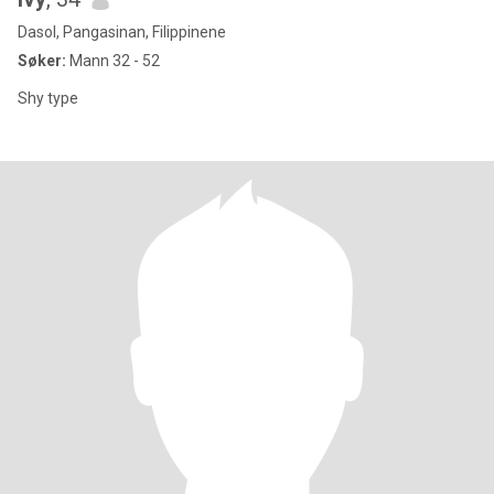
Dasol, Pangasinan, Filippinene
Søker:
Mann 32 - 52
Shy type