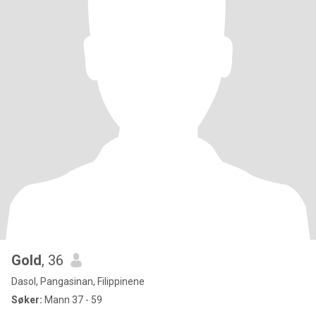
Gold
, 36
Dasol, Pangasinan, Filippinene
Søker:
Mann 37 - 59