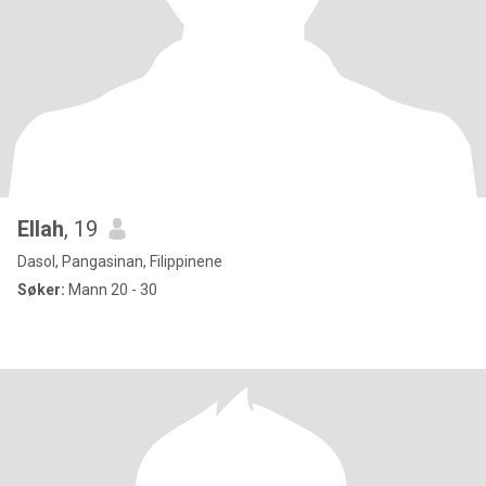
Ellah
, 19
Dasol, Pangasinan, Filippinene
Søker:
Mann 20 - 30