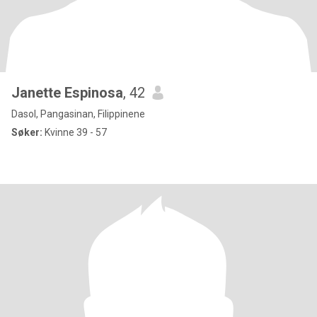
Janette Espinosa
, 42
Dasol, Pangasinan, Filippinene
Søker:
Kvinne 39 - 57