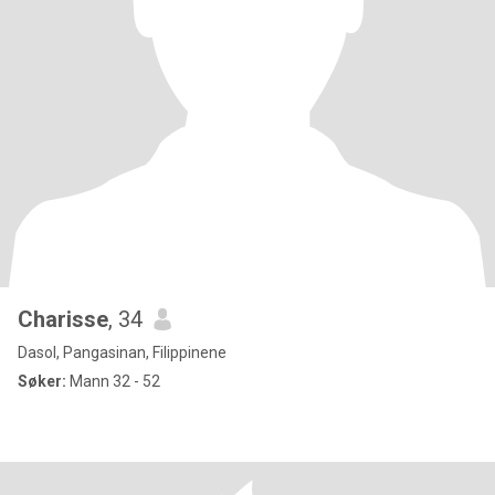
Charisse
, 34
Dasol, Pangasinan, Filippinene
Søker:
Mann 32 - 52