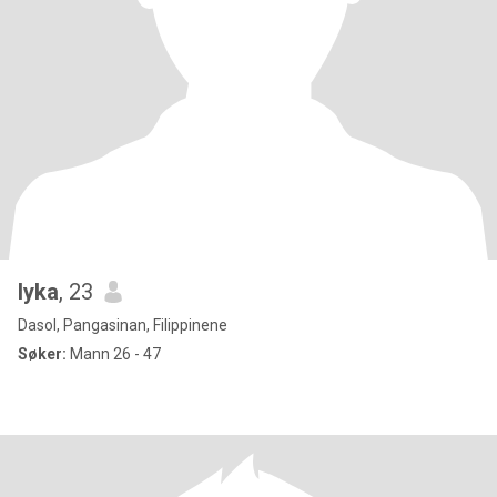
lyka
, 23
Dasol, Pangasinan, Filippinene
Søker:
Mann 26 - 47