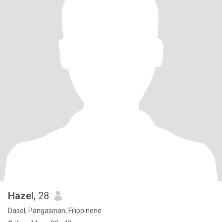
Hazel
, 28
Dasol, Pangasinan, Filippinene