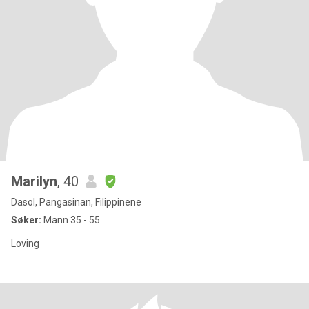
Marilyn
, 40
Dasol, Pangasinan, Filippinene
Søker:
Mann 35 - 55
Loving