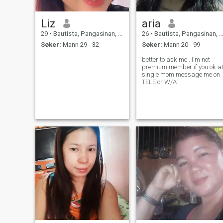
Liz
aria
29
•
Bautista, Pangasinan, Filippinene
26
•
Bautista, Pangasinan, Filippinene
Søker:
Mann 29 - 32
Søker:
Mann 20 - 99
better to ask me . I'm not
premium member if you ok a
single mom message me on
TELE or W/A