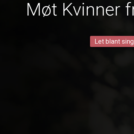
Møt Kvinner f
Let blant sing