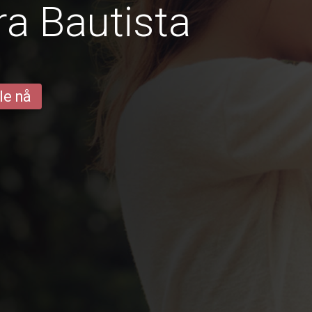
ra Bautista
le nå