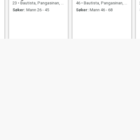
23
•
Bautista, Pangasinan, Filippinene
46
•
Bautista, Pangasinan, Filippinene
Søker:
Mann 26 - 45
Søker:
Mann 46 - 68
Angel
jessa
28
•
Bautista, Pangasinan, Filippinene
28
•
Bautista, Pangasinan, Filippinene