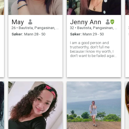
May
Jenny Ann
26
•
Bautista, Pangasinan, Filippinene
32
•
Bautista, Pangasinan, Filippinene
Søker:
Mann 28 - 50
Søker:
Mann 29 - 50
I am a good person and
trustworthy, don't full me
because I know my worth, I
don't want to be failed again
by choosing you