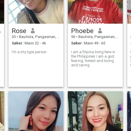
Rose
Phoebe
33
•
Bautista, Pangasinan, Filippinene
56
•
Bautista, Pangasinan, Filippinene
Søker:
Mann 32 - 46
Søker:
Mann 49 - 65
I’m a shy type person
I am a filipina living here in
the Philippines I am a god
fearing, honest and loving
and caring