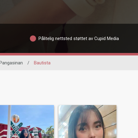
Pålitelig nettsted støttet av Cupid Media
Pangasinan
/
Bautista