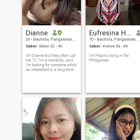
Dianne
Eufresina Hubbs
26
•
Bautista, Pangasinan, Filippinene
70
•
Bautista, Pangasinan, Filippinene
Søker:
Mann 32 - 40
Søker:
Kvinne 56 - 69
I’m Dianne but they often call
I'm Pilipino living in the
me “D” I'm a romantic, and
Philippines
I'm looking for someone who's
as interested in a long-term
relationship as I am. I may
be young, but I am wise
beyond my years. Growing
up, I was surrounded by
three older siblings, who hav