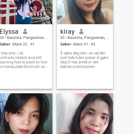
Elyssa
kiray
20
•
Bautista, Pangasinan, Filippinene
35
•
Bautista, Pangasinan, Filippinene
Søker:
Mann 22 - 41
Søker:
Mann 31 - 65
I love arts, I do
Å være deg selv i en verden
portraits/sketch and still
som hele tiden prøver å gjøre
learning how to paint on how
deg til noe annet er den
to manipulate the brush and
største prestasjonen
also i love baking