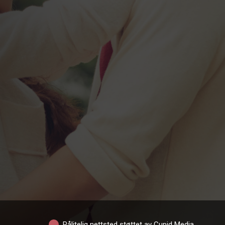
Pålitelig nettsted støttet av Cupid Media