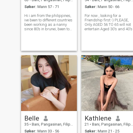
Søker:
Mann 57 - 71
Søker:
Mann 50 - 66
Hi i am from the philippines,
For now , looking for a
ive been to different countries
Friendship first:-) PLEASE,
been working as a nanny
Only AGED 56 TO 65 will not
since 80’s in brunei, been to
entertain Aged 30's and 40's
canada and sweden. Now
ive decided to find someone
who is goin to fit my
personality, a witty woman
and been working hard in
my younge
Belle
Kathlene
35
•
Bani, Pangasinan, Filippinene
21
•
Bani, Pangasinan, Filippinene
Søker:
Mann 33 - 56
Søker:
Mann 21 - 25