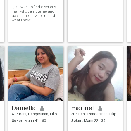
I just want to find a serious
man who can love me and
accept me for who I'm and
what I have
Daniella
marinel
43
•
Bani, Pangasinan, Filippinene
20
•
Bani, Pangasinan, Filippinene
Søker:
Mann 41 - 60
Søker:
Mann 22 - 39