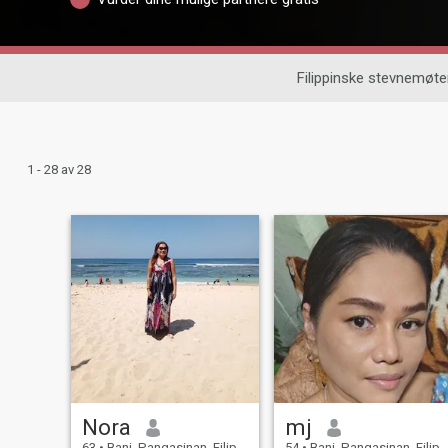
Filippinske stevnemøte
1 - 28 av 28
Nora
mj
63
•
Bani, Pangasinan, Filippinene
54
•
Bani, Pangasinan, Filippinene