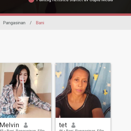
Pangasinan
/
Bani
Melvin
tet
43
•
Bani, Pangasinan, Filippinene
46
•
Bani, Pangasinan, Filippinene