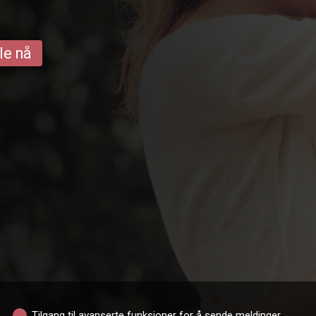
le nå
Tilgang til avanserte funksjoner for å sende meldinger