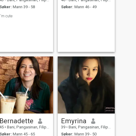
Søker:
Mann 39 - 58
Søker:
Mann 46 - 49
I'm cute
Bernadette
Emyrina
45
•
Bani, Pangasinan, Filippinene
39
•
Bani, Pangasinan, Filippinene
Søker:
Mann 45 - 65
Søker:
Mann 39 - 50