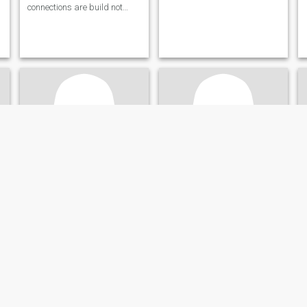
connections are build not
forced, i enjoy meaningful
conversation with different
topics, i believe that respect
is to be earn not given, I'm a
family oriented person, hard
wo
Albert
rose
42
•
Bani, Pangasinan, Filippinene
47
•
Bani, Pangasinan, Filippinene
Søker:
Kvinne 40 - 59
Søker:
Mann 50 - 80