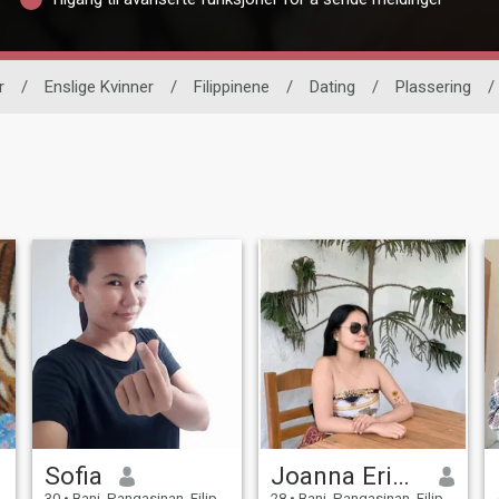
r
/
Enslige Kvinner
/
Filippinene
/
Dating
/
Plassering
/
Sofia
Joanna Erikah
30
•
Bani, Pangasinan, Filippinene
28
•
Bani, Pangasinan, Filippinene