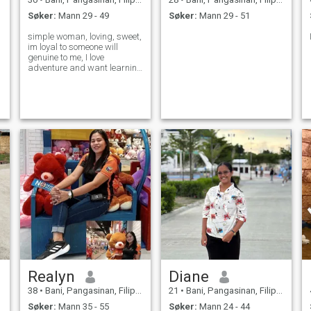
Søker:
Mann 29 - 49
Søker:
Mann 29 - 51
simple woman, loving, sweet,
im loyal to someone will
genuine to me, I love
adventure and want learning
new cultures, I love reading
self help book.
Realyn
Diane
38
•
Bani, Pangasinan, Filippinene
21
•
Bani, Pangasinan, Filippinene
Søker:
Mann 35 - 55
Søker:
Mann 24 - 44