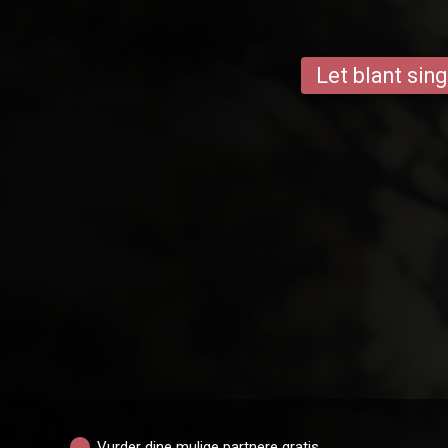
Let blant sing
Vurder dine mulige partnere gratis