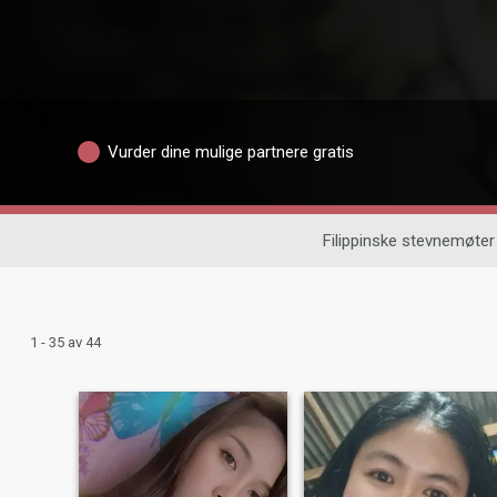
Vurder dine mulige partnere gratis
Filippinske stevnemøter
1 - 35 av 44