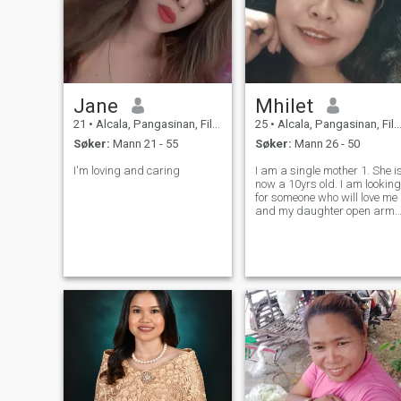
Jane
Mhilet
21
•
Alcala, Pangasinan, Filippinene
25
•
Alcala, Pangasinan, Filippinene
Søker:
Mann 21 - 55
Søker:
Mann 26 - 50
I'm loving and caring
I am a single mother 1. She i
now a 10yrs old. I am looking
for someone who will love me
and my daughter open arms
.I am looking for a serious
relationship.