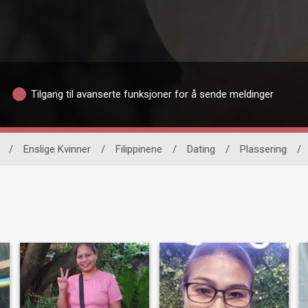
Tilgang til avanserte funksjoner for å sende meldinger
/
Enslige Kvinner
/
Filippinene
/
Dating
/
Plassering
/