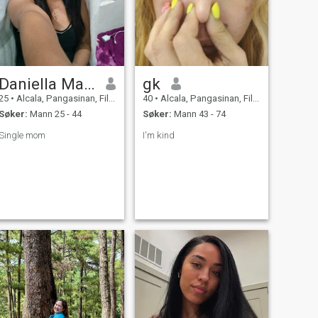
Daniella Mae Narciso
gk
25
•
Alcala, Pangasinan, Filippinene
40
•
Alcala, Pangasinan, Filippinene
Søker:
Mann 25 - 44
Søker:
Mann 43 - 74
Single mom
I'm kind