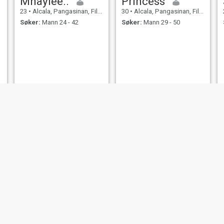
Mhayiee..
Princess
23
•
Alcala, Pangasinan, Filippinene
30
•
Alcala, Pangasinan, Filippinene
Søker:
Mann 24 - 42
Søker:
Mann 29 - 50
Gilda
Maria
47
•
Alcala, Pangasinan, Filippinene
24
•
Alcala, Pangasinan, Filippinene