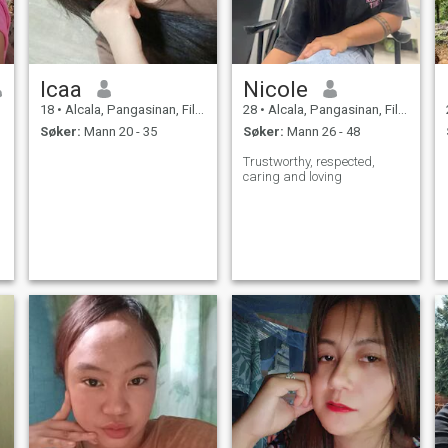
Icaa
Nicole
18
•
Alcala, Pangasinan, Filippinene
28
•
Alcala, Pangasinan, Filippinene
Søker:
Mann 20 - 35
Søker:
Mann 26 - 48
Trustworthy, respected,
caring and loving