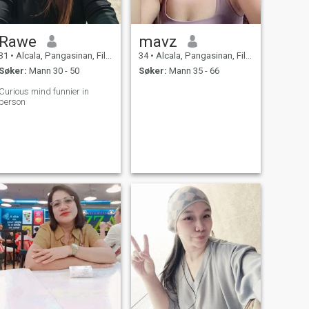
Rawe
mavz
31
•
Alcala, Pangasinan, Filippinene
34
•
Alcala, Pangasinan, Filippinene
Søker:
Mann 30 - 50
Søker:
Mann 35 - 66
Curious mind funnier in
person