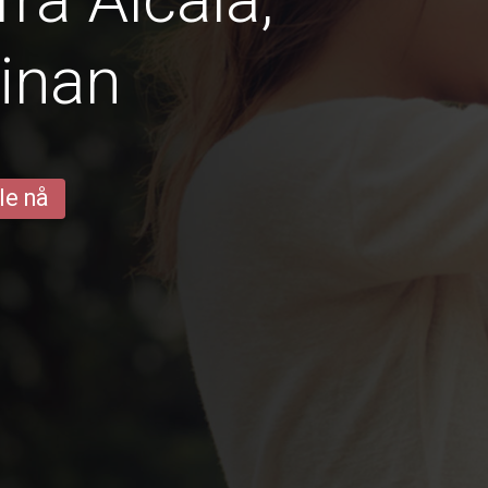
inan
le nå