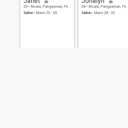
Janet
Jonalyn
20
•
Alcala, Pangasinan, Filippinene
28
•
Alcala, Pangasinan, Filippinene
Søker:
Mann 23 - 30
Søker:
Mann 28 - 33
Jane
Cherry
38
•
Alcala, Pangasinan, Filippinene
25
•
Alcala, Pangasinan, Filippinene