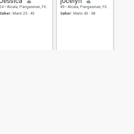
Jessica
jocelyn
24
•
Alcala, Pangasinan, Filippinene
49
•
Alcala, Pangasinan, Filippinene
Søker:
Mann 25 - 43
Søker:
Mann 43 - 58
NESTE
Amor
23
•
Alcala, Pangasinan, Filippinene