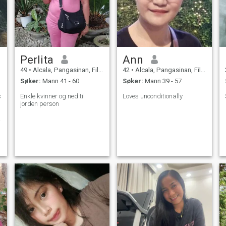
Perlita
Ann
49
•
Alcala, Pangasinan, Filippinene
42
•
Alcala, Pangasinan, Filippinene
Søker:
Mann 41 - 60
Søker:
Mann 39 - 57
s
Enkle kvinner og ned til
Loves unconditionally
jorden person