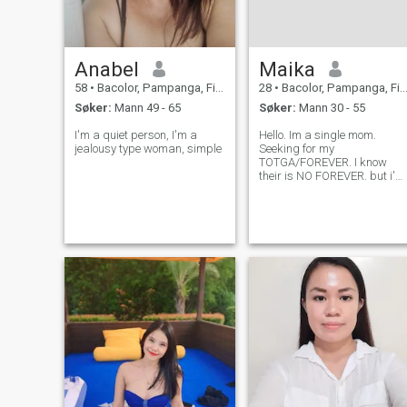
Anabel
Maika
58
•
Bacolor, Pampanga, Filippinene
28
•
Bacolor, Pampanga, Filippinene
Søker:
Mann 49 - 65
Søker:
Mann 30 - 55
I'm a quiet person, I'm a
Hello. Im a single mom.
jealousy type woman, simple
Seeking for my
TOTGA/FOREVER. I know
their is NO FOREVER. but i'm
hoping i can find him here. I
not asking for money just like
other coz even without you I
can work for my kids