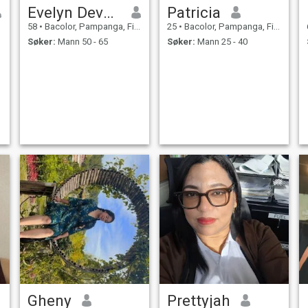
Evelyn Devera
Patricia
58
•
Bacolor, Pampanga, Filippinene
25
•
Bacolor, Pampanga, Filippinene
Søker:
Mann 50 - 65
Søker:
Mann 25 - 40
Gheny
Prettyjah