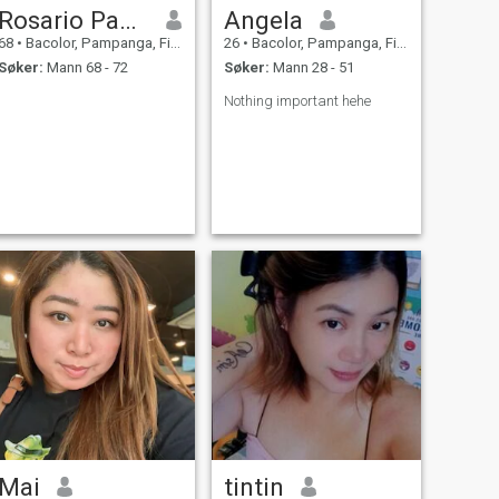
Rosario Pacuan Cortez
Angela
68
•
Bacolor, Pampanga, Filippinene
26
•
Bacolor, Pampanga, Filippinene
Søker:
Mann 68 - 72
Søker:
Mann 28 - 51
Nothing important hehe
Mai
tintin