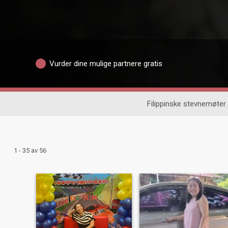
Vurder dine mulige partnere gratis
Filippinske stevnemøter
1 - 35 av 56