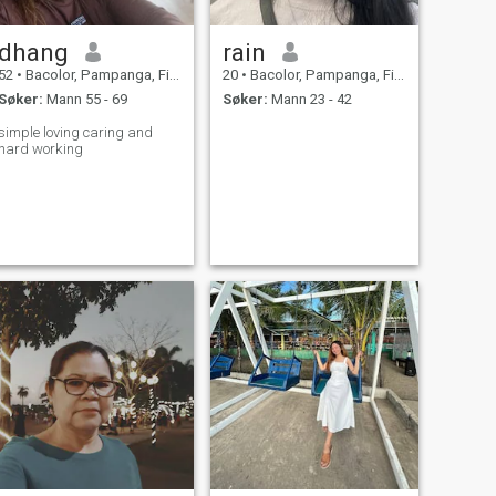
dhang
rain
52
•
Bacolor, Pampanga, Filippinene
20
•
Bacolor, Pampanga, Filippinene
Søker:
Mann 55 - 69
Søker:
Mann 23 - 42
simple loving caring and
hard working