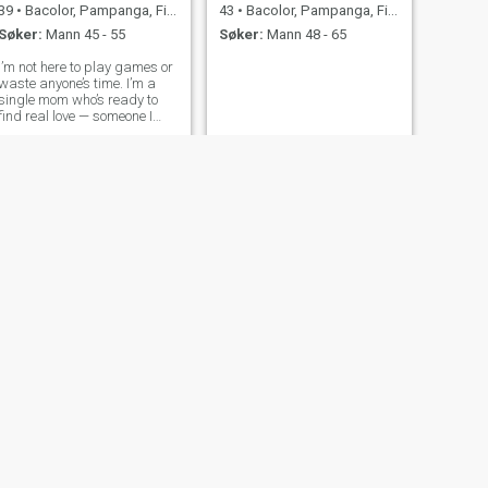
39
•
Bacolor, Pampanga, Filippinene
43
•
Bacolor, Pampanga, Filippinene
Søker:
Mann 45 - 55
Søker:
Mann 48 - 65
I’m not here to play games or
waste anyone’s time. I’m a
single mom who’s ready to
find real love — someone I
can build a new and
meaningful life with. I’m
patient, understanding, and
a big dreamer. I’m also a
loving person, both as a
mother and as a
NESTE
cams
21
•
Bacolor, Pampanga, Filippinene