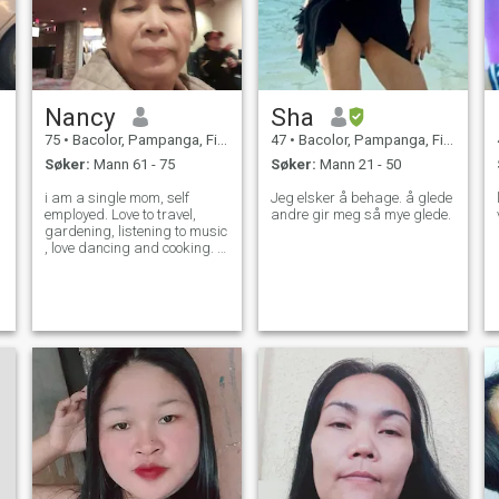
Nancy
Sha
75
•
Bacolor, Pampanga, Filippinene
47
•
Bacolor, Pampanga, Filippinene
Søker:
Mann 61 - 75
Søker:
Mann 21 - 50
i am a single mom, self
Jeg elsker å behage. å glede
employed. Love to travel,
andre gir meg så mye glede.
gardening, listening to music
, love dancing and cooking. I
live a simple life and always
wanted to be happy. My age
is 74. I was born in 1951.