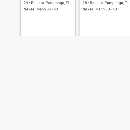
29
•
Bacolor, Pampanga, Filippinene
28
•
Bacolor, Pampanga, Filippinene
Søker:
Mann 32 - 40
Søker:
Mann 30 - 40
Alma
Regin
50
•
Bacolor, Pampanga, Filippinene
27
•
Bacolor, Pampanga, Filippinene