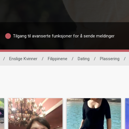
Tilgang til avanserte funksjoner for å sende meldinger
/
Enslige Kvinner
/
Filippinene
/
Dating
/
Plassering
/