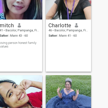
mitch
Charlotte
41
•
Bacolor, Pampanga, Filippinene
46
•
Bacolor, Pampanga, Filippinene
Søker:
Mann 43 - 60
Søker:
Mann 41 - 60
loving person honest family
values