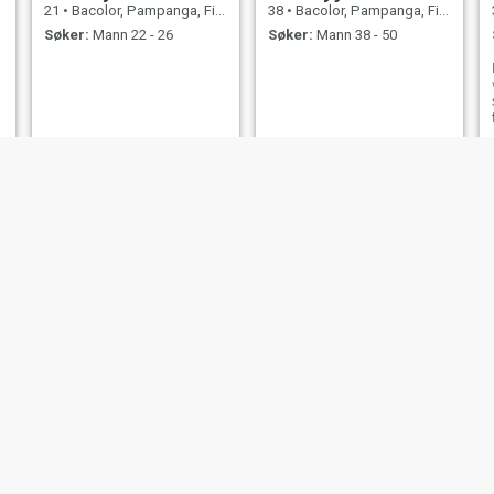
21
•
Bacolor, Pampanga, Filippinene
38
•
Bacolor, Pampanga, Filippinene
Søker:
Mann 22 - 26
Søker:
Mann 38 - 50
NY
DADANG
Kristen
26
•
Bacolor, Pampanga, Filippinene
24
•
Bacolor, Pampanga, Filippinene