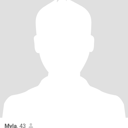
Myla
, 43