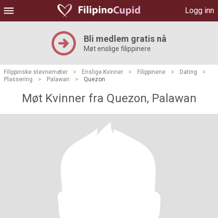
Logg inn
Bli medlem gratis nå
Møt enslige filippinere
Filippinske stevnemøter
>
Enslige Kvinner
>
Filippinene
>
Dating
>
Plassering
>
Palawan
>
Quezon
Møt Kvinner fra Quezon, Palawan