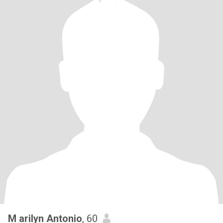
M arilyn Antonio
, 60