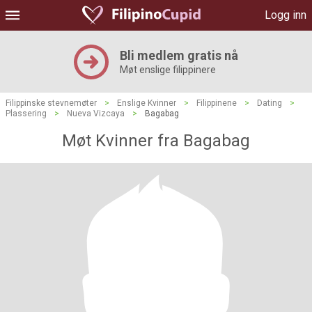
Logg inn
Bli medlem gratis nå
Møt enslige filippinere
Filippinske stevnemøter
>
Enslige Kvinner
>
Filippinene
>
Dating
>
Plassering
>
Nueva Vizcaya
>
Bagabag
Møt Kvinner fra Bagabag