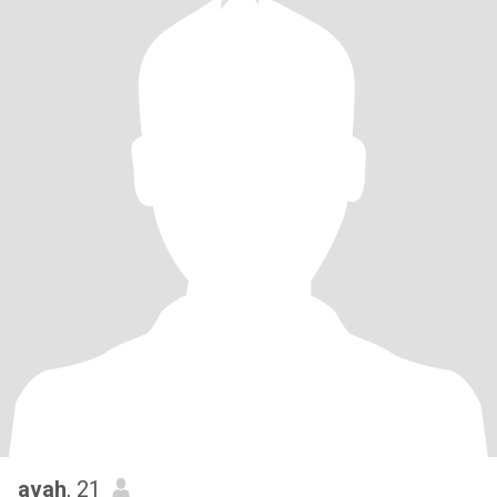
avah
, 21