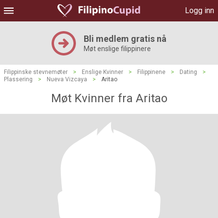
Logg inn
Bli medlem gratis nå
Møt enslige filippinere
Filippinske stevnemøter
>
Enslige Kvinner
>
Filippinene
>
Dating
>
Plassering
>
Nueva Vizcaya
>
Aritao
Møt Kvinner fra Aritao