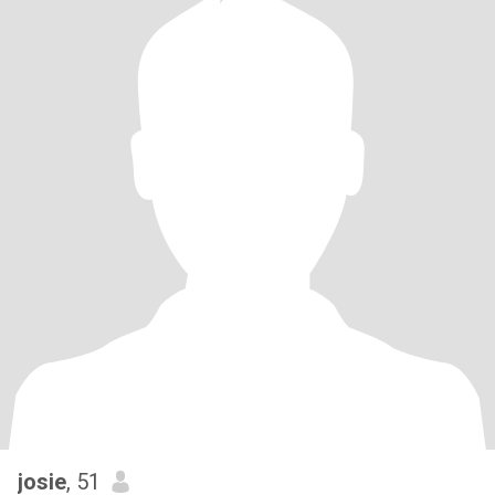
josie
, 51