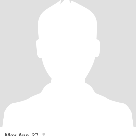
May Ann
, 37