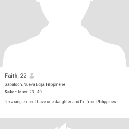
Faith
, 22
Gabaldon, Nueva Ecija, Filippinene
Søker:
Mann 23 - 40
I'm a singlemom I have one daughter and I'm from Philippines