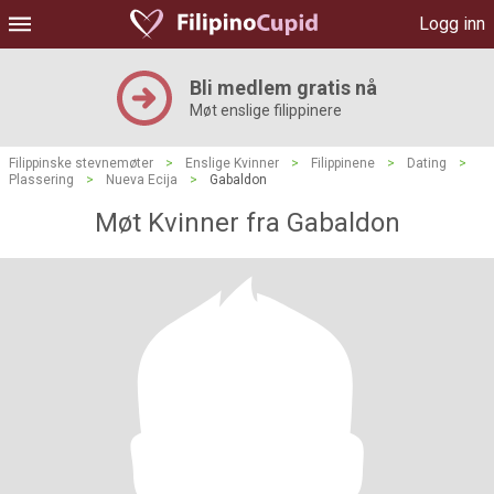
Logg inn
Bli medlem gratis nå
Møt enslige filippinere
Filippinske stevnemøter
>
Enslige Kvinner
>
Filippinene
>
Dating
>
Plassering
>
Nueva Ecija
>
Gabaldon
Møt Kvinner fra Gabaldon