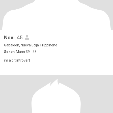
Novi
, 45
Gabaldon, Nueva Ecija, Filippinene
Søker:
Mann 39 - 58
im a bit introvert