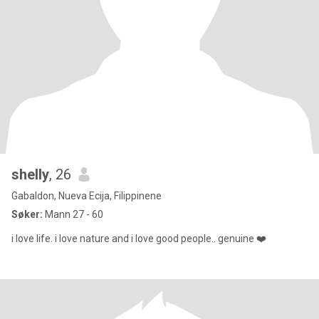
shelly
, 26
Gabaldon, Nueva Ecija, Filippinene
Søker:
Mann 27 - 60
i love life. i love nature and i love good people.. genuine ❤️