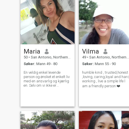
Maria
Vilma
50
•
San Antonio, Northern Samar, Filippinene
49
•
San Antonio, Northern Samar, Filippinene
Søker:
Mann 49 - 80
Søker:
Mann 55 - 90
En veldig enkel levende
humble kind , trusted,honest
person og ønsket et enkelt liv
,loving, caring,loyal and har
med en ansvarlig og kjærlig
working , live a simple life l
en. Selv om vi ikke er
am a friendly person ❤️
perfekte, men da kan vi
kanskje møtes i midten. Jeg
vil ha et langsiktig forhold.
Jeg vil ikke ha spill.