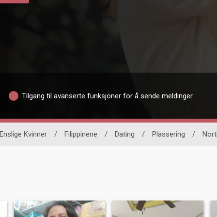
Tilgang til avanserte funksjoner for å sende meldinger
Enslige Kvinner
/
Filippinene
/
Dating
/
Plassering
/
Nort