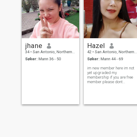
jhane
Hazel
34
•
San Antonio, Northern Samar, Filippinene
42
•
San Antonio, Northern Samar, Filippinene
Søker:
Mann 36 - 50
Søker:
Mann 44 - 69
im new member here im not
yet upgraded my
membership if you are free
member please dont
message me because i cant
reply you back