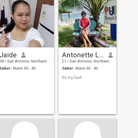
Jaide
Antonette Lutero
28
•
San Antonio, Northern Samar, Filippinene
21
•
San Antonio, Northern Samar, Filippinene
Søker:
Mann 30 - 40
Søker:
Mann 43 - 43
It's my fault