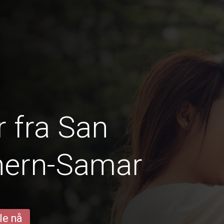
 fra San
hern-Samar
le nå