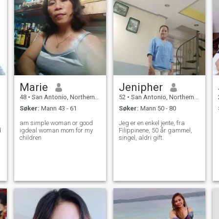
Marie
Jenipher
48
•
San Antonio, Northern Samar, Filippinene
52
•
San Antonio, Northern Samar, Filippinene
Søker:
Mann 43 - 61
Søker:
Mann 50 - 80
am simple woman or good
Jeg er en enkel jente, fra
d
igdeal woman mom for my
Filippinene, 50 år gammel,
children
singel, aldri gift.