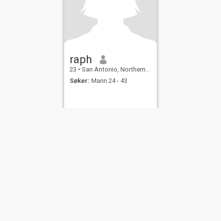
raph
23
•
San Antonio, Northern Samar, Filippinene
Søker:
Mann 24 - 43
njer for
Personvernerklæring
Retningslinjer for
informasjonskapsler