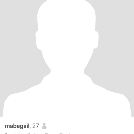
mabegail
, 27