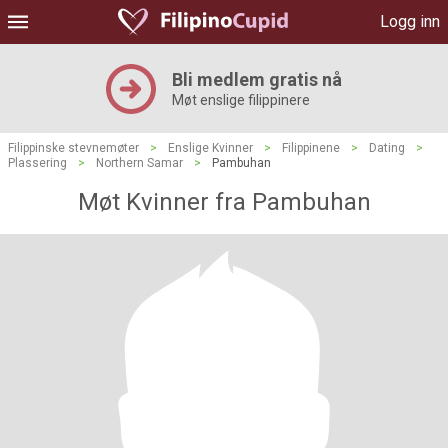
Logg inn
Bli medlem gratis nå
Møt enslige filippinere
Filippinske stevnemøter
>
Enslige Kvinner
>
Filippinene
>
Dating
>
Plassering
>
Northern Samar
>
Pambuhan
Møt Kvinner fra Pambuhan