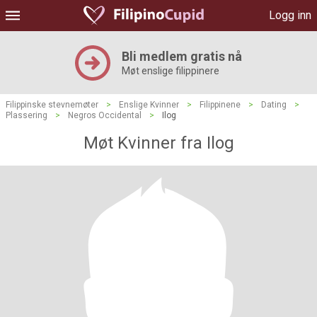
Logg inn
Bli medlem gratis nå
Møt enslige filippinere
Filippinske stevnemøter
>
Enslige Kvinner
>
Filippinene
>
Dating
>
Plassering
>
Negros Occidental
>
Ilog
Møt Kvinner fra Ilog