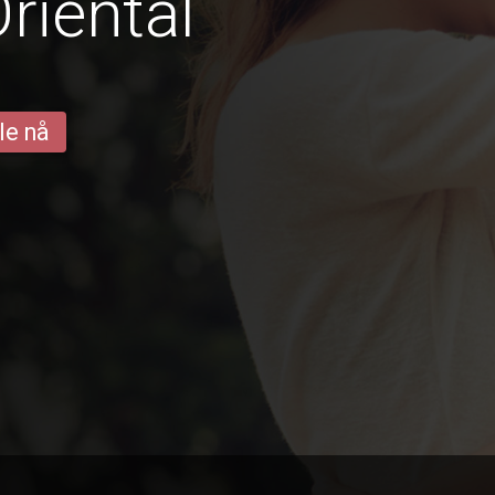
riental
le nå