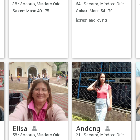
38
•
Socorro, Mindoro Oriental, Filippinene
54
•
Socorro, Mindoro Oriental, Filippinene
Søker:
Mann 40 - 75
Søker:
Mann 54 - 70
honest and loving
Elisa
Andeng
58
•
Socorro, Mindoro Oriental, Filippinene
21
•
Socorro, Mindoro Oriental, Filippinene