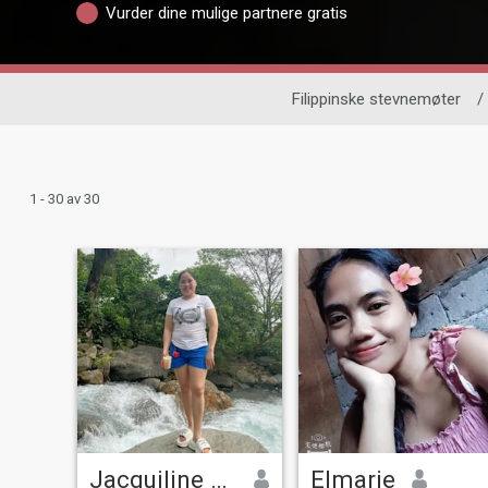
Vurder dine mulige partnere gratis
Filippinske stevnemøter
/
1 - 30 av 30
Jacquiline Rojero Roda
Elmarie