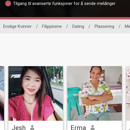
Tilgang til avanserte funksjoner for å sende meldinger
Enslige Kvinner
/
Filippinene
/
Dating
/
Plassering
/
Mi
Jesh
Erma