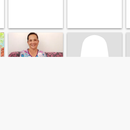
Erma
Ange
53
•
Socorro, Mindoro Oriental, Filippinene
23
•
Socorro, Mindoro Oriental, Filippinene
Søker:
Mann 53 - 75
Søker:
Mann 23 - 28