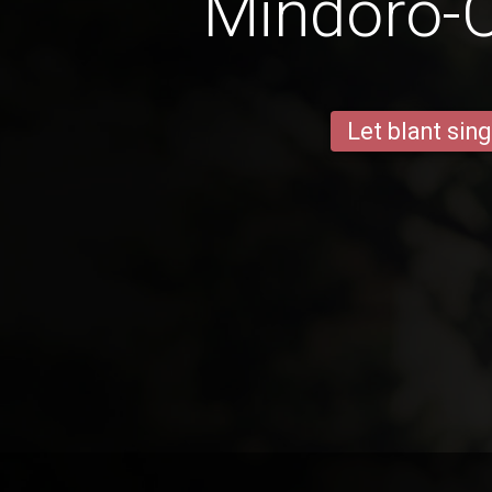
Mindoro-O
Let blant sing