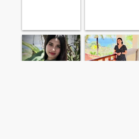
camille
Mylene
23
•
Socorro, Mindoro Oriental, Filippinene
33
•
Socorro, Mindoro Oriental, Filippinene
Søker:
Mann 22 - 29
Søker:
Kvinne 30 - 55