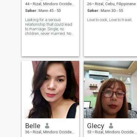
44
•
Rizal, Mindoro Occidental, Filippinene
26
•
Rizal, Cebu, Filippinene
Søker:
Mann 45 - 53
Søker:
Mann 30 - 55
Looking for a serious
Love to cook, Love to travel,
relationship that could lead
to marriage. Single, no
children, never married. Non-
smoker and non-drinker.
Faithful, caring, loyal and
family oriented. I enjoy
cooking, listening to music,
nature, gardening, and
photography.
Belle
Glecy
36
•
Rizal, Mindoro Occidental, Filippinene
53
•
Rizal, Mindoro Occidental, Filippinene