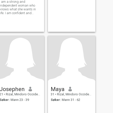
I am a strong and
independent woman who
knows what she wants in
life. I am confident and
always stay true to myself,
no matter what others might
think. I am also a very
compassionate person and
always try to see the best in
people. Based on what I ju
Josephen
Maya
21
•
Rizal, Mindoro Occidental, Filippinene
31
•
Rizal, Mindoro Occidental, Filippinene
Søker:
Mann 23 - 39
Søker:
Mann 31 - 62