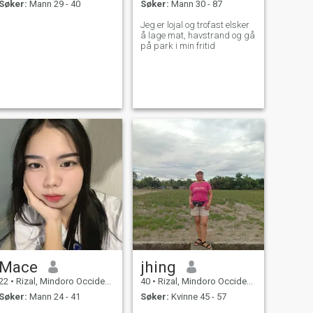
Søker:
Mann 29 - 40
Søker:
Mann 30 - 87
Jeg er lojal og trofast elsker
å lage mat, havstrand og gå
på park i min fritid
Mace
jhing
22
•
Rizal, Mindoro Occidental, Filippinene
40
•
Rizal, Mindoro Occidental, Filippinene
Søker:
Mann 24 - 41
Søker:
Kvinne 45 - 57