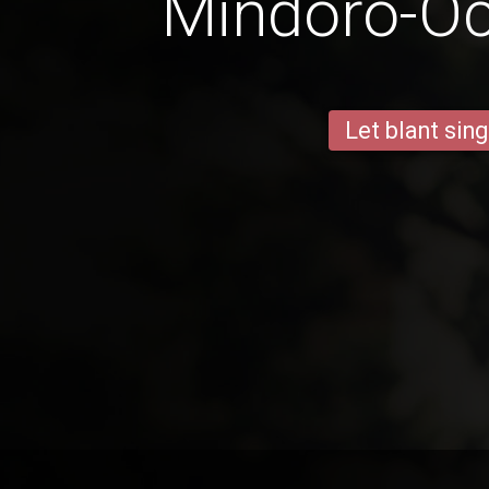
Mindoro-Oc
Let blant sing