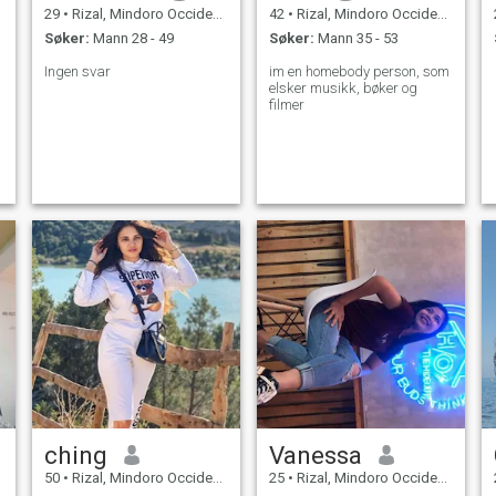
29
•
Rizal, Mindoro Occidental, Filippinene
42
•
Rizal, Mindoro Occidental, Filippinene
Søker:
Mann 28 - 49
Søker:
Mann 35 - 53
Ingen svar
im en homebody person, som
elsker musikk, bøker og
filmer
ching
Vanessa
50
•
Rizal, Mindoro Occidental, Filippinene
25
•
Rizal, Mindoro Occidental, Filippinene