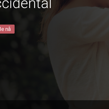
cidental
le nå