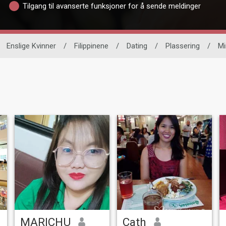
Tilgang til avanserte funksjoner for å sende meldinger
Enslige Kvinner
/
Filippinene
/
Dating
/
Plassering
/
Mi
MARICHU
Cath