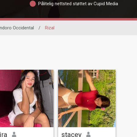
Pålitelig nettsted støttet av Cupid Media
ndoro Occidental
/
Rizal
ira
stacey