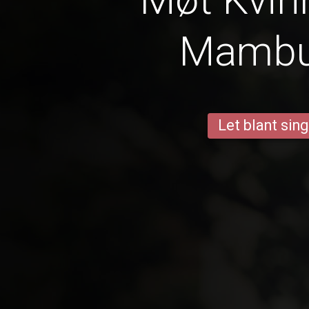
Mambu
Let blant sing