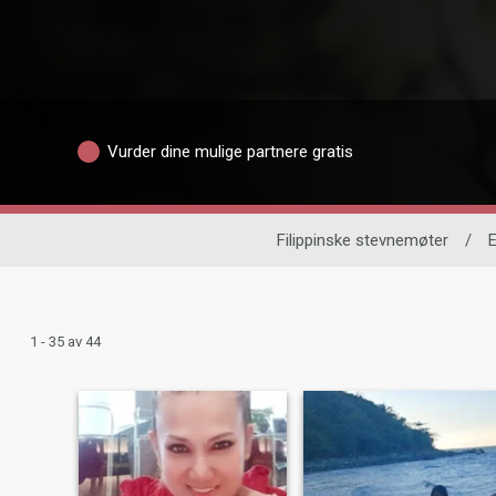
Vurder dine mulige partnere gratis
Filippinske stevnemøter
/
E
1 - 35 av 44