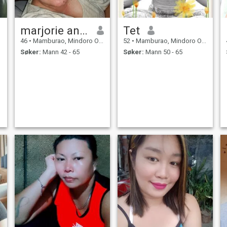
marjorie anne
Tet
46
•
Mamburao, Mindoro Occidental, Filippinene
52
•
Mamburao, Mindoro Occidental, Filippinene
Søker:
Mann 42 - 65
Søker:
Mann 50 - 65