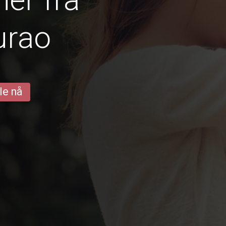
rao
le nå