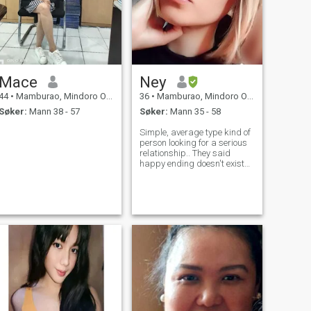
Mace
Ney
44
•
Mamburao, Mindoro Occidental, Filippinene
36
•
Mamburao, Mindoro Occidental, Filippinene
Søker:
Mann 38 - 57
Søker:
Mann 35 - 58
Simple, average type kind of
person looking for a serious
relationship.. They said
happy ending doesn't exist
nowadays, but I'm still
hoping to find my forever.. My
happy ending..