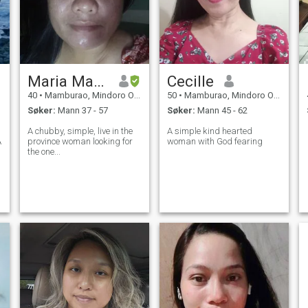
Maria Marites
Cecille
40
•
Mamburao, Mindoro Occidental, Filippinene
50
•
Mamburao, Mindoro Occidental, Filippinene
Søker:
Mann 37 - 57
Søker:
Mann 45 - 62
A chubby, simple, live in the
A simple kind hearted
A
province woman looking for
woman with God fearing
the one...
e