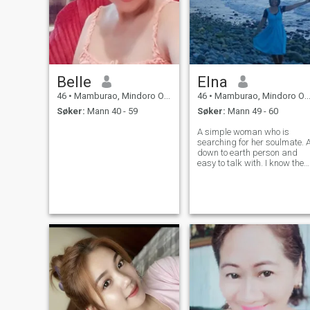
Belle
Elna
46
•
Mamburao, Mindoro Occidental, Filippinene
46
•
Mamburao, Mindoro Occidental, Filippinene
Søker:
Mann 40 - 59
Søker:
Mann 49 - 60
A simple woman who is
searching for her soulmate. 
down to earth person and
easy to talk with. I know ther
will be really someone out
there for me.