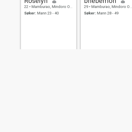
Roselyn
bhebemon
22
•
Mamburao, Mindoro Occidental, Filippinene
29
•
Mamburao, Mindoro Occidental, Filippinene
Søker:
Mann 23 - 40
Søker:
Mann 28 - 49
Asare
Nenz
35
•
Mamburao, Mindoro Occidental, Filippinene
99
•
Mamburao, Mindoro Occidental, Filippinene