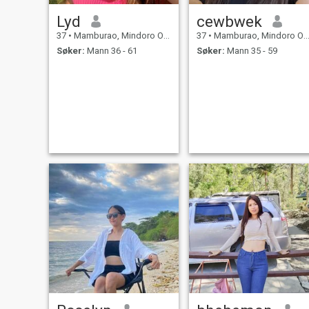
Lyd
cewbwek
37
•
Mamburao, Mindoro Occidental, Filippinene
37
•
Mamburao, Mindoro Occidental, Filippinene
Søker:
Mann 36 - 61
Søker:
Mann 35 - 59