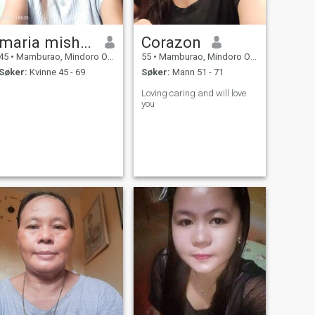
maria mishyla m.
Corazon
45
•
Mamburao, Mindoro Occidental, Filippinene
55
•
Mamburao, Mindoro Occidental, Filippinene
Søker:
Kvinne 45 - 69
Søker:
Mann 51 - 71
Loving caring and will love
you