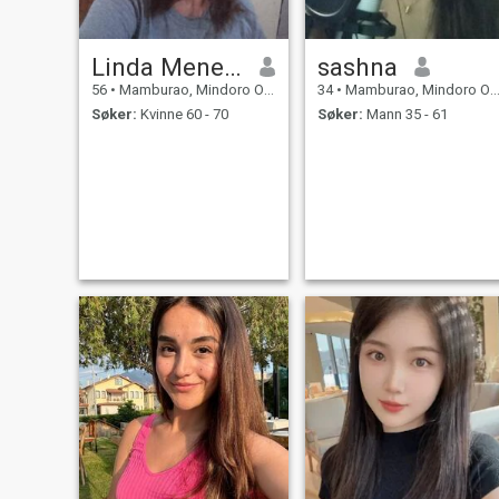
Linda Meneses
sashna
56
•
Mamburao, Mindoro Occidental, Filippinene
34
•
Mamburao, Mindoro Occidental, Filippinene
Søker:
Kvinne 60 - 70
Søker:
Mann 35 - 61