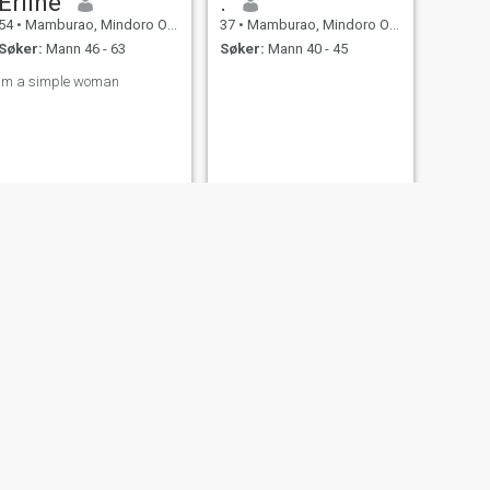
Erline
.
54
•
Mamburao, Mindoro Occidental, Filippinene
37
•
Mamburao, Mindoro Occidental, Filippinene
Søker:
Mann 46 - 63
Søker:
Mann 40 - 45
im a simple woman
NESTE
Kim
24
•
Mamburao, Mindoro Occidental, Filippinene