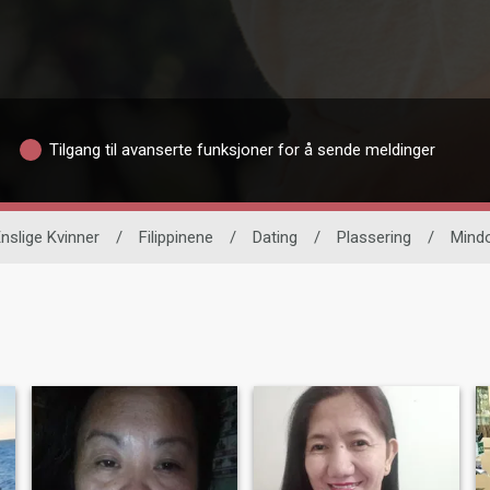
Tilgang til avanserte funksjoner for å sende meldinger
nslige Kvinner
/
Filippinene
/
Dating
/
Plassering
/
Mindo