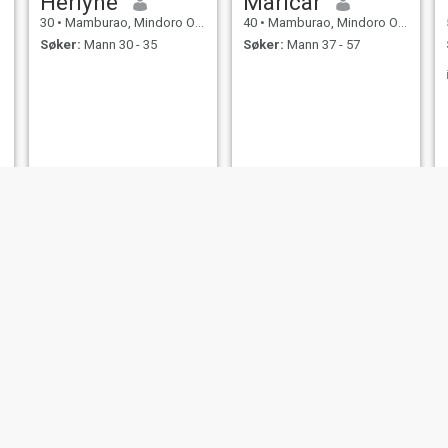
Herlyne
Maricar
30
•
Mamburao, Mindoro Occidental, Filippinene
40
•
Mamburao, Mindoro Occidental, Filippinene
Søker:
Mann 30 - 35
Søker:
Mann 37 - 57
Lady Suzette
ARIANE
32
•
Mamburao, Mindoro Occidental, Filippinene
26
•
Mamburao, Mindoro Occidental, Filippinene