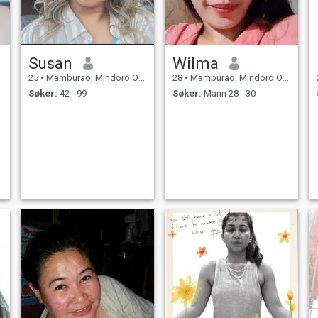
Susan
Wilma
25
•
Mamburao, Mindoro Occidental, Filippinene
28
•
Mamburao, Mindoro Occidental, Filippinene
Søker:
42 - 99
Søker:
Mann 28 - 30