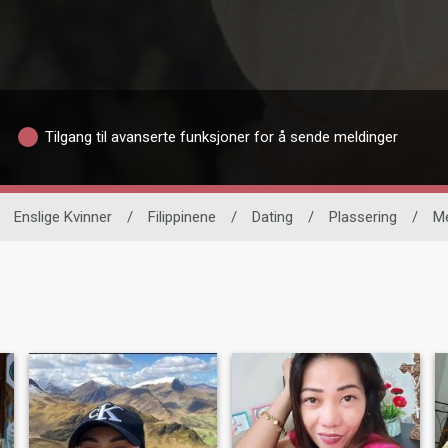
Tilgang til avanserte funksjoner for å sende meldinger
Enslige Kvinner
/
Filippinene
/
Dating
/
Plassering
/
Me