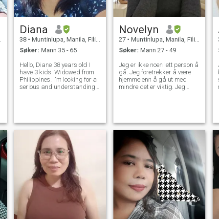
Diana
Novelyn
38
•
Muntinlupa, Manila, Filippinene
27
•
Muntinlupa, Manila, Filippinene
Søker:
Mann 35 - 65
Søker:
Mann 27 - 49
Hello, Diane 38 years old I
Jeg er ikke noen lett person å
have 3 kids. Widowed from
gå. Jeg foretrekker å være
Philippines. I'm looking for a
hjemme enn å gå ut med
serious and understanding
mindre det er viktig. Jeg
partner in long term
drikker ikke og røyker ikke.
relationship and has good
Jeg er ikke barjente og jeg er
sense humor and give me a
ikke materialistisk jente. Jeg
e
lot of attention too please
elsker natur, opplevelser og
message me and get
fotturer og tilbringe tid med
knowing each othe
deg, det er min fred. Ikke
spill følelsene mine hvis du er
motsatt med det.