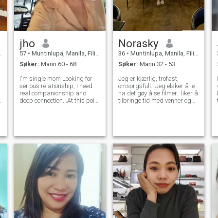
jho
Norasky
57
•
Muntinlupa, Manila, Filippinene
36
•
Muntinlupa, Manila, Filippinene
Søker:
Mann 60 - 68
Søker:
Mann 32 - 53
I'm single mom Looking for
Jeg er kjærlig, trofast,
serious relationship, I need
omsorgsfull.. Jeg elsker å le
real companionship and
ha det gøy å se filmer.. liker å
deep connection...At this point
tilbringe tid med venner og
in my life I am looking for
møte nye mennesker.. min
most is stability someone is
familie betyr verden for meg..
faithfully by my side and
Jeg vet at det er vanskelig å
accompanies me to be
bli kjent med noen ved bare
happy together, I hope to find
noen få bilder, så hvis du vil
some
bli kjent med meg bedre, bør
du sende meg beskjed.