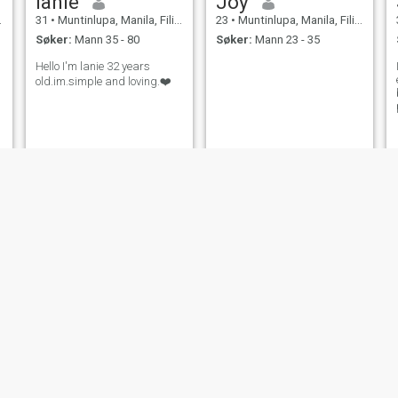
lanie
Joy
31
•
Muntinlupa, Manila, Filippinene
23
•
Muntinlupa, Manila, Filippinene
Søker:
Mann 35 - 80
Søker:
Mann 23 - 35
Hello I'm lanie 32 years
old.im.simple and loving.❤️
y
Honey
Mitch
35
•
Muntinlupa, Manila, Filippinene
35
•
Muntinlupa, Manila, Filippinene