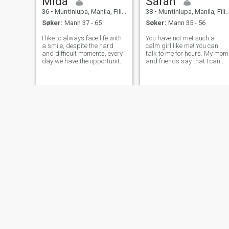
Mida
Sarah
36
•
Muntinlupa, Manila, Filippinene
38
•
Muntinlupa, Manila, Filippinene
Søker:
Mann 37 - 65
Søker:
Mann 35 - 56
I like to always face life with
You have not met such a
a smile, despite the hard
calm girl like me! You can
and difficult moments, every
talk to me for hours. My mom
day we have the opportunity
and friends say that I can
to write another chapter of
hear people. I really think
our life and I decide to live it
that every person should be
to the fullest without fear of
listened to and supported. I
what might happen. They
do not think that this is a ver
say that he who doe
good trait of my characte
Mae
Anep
32
•
Muntinlupa, Manila, Filippinene
50
•
Muntinlupa, Manila, Filippinene