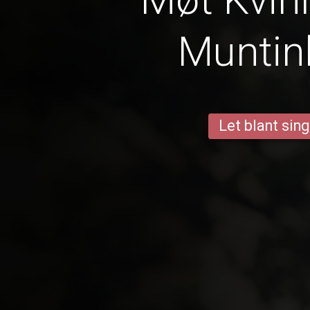
Muntin
Let blant sing