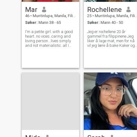
Mar
Rochellene
46
•
Muntinlupa, Manila, Filippinene
25
•
Muntinlupa, Manila, Filippinene
Søker:
Mann 38 - 65
Søker:
Mann 40 - 50
I'm a petite girl..with a good
Jeg er rochellene 20 år
heart..no vices..caring and
gammel fra filippinene.Jeg
loving person...lives simply
liker å lage mat, men for nå
and not materialistic..all I
vil jeg lære å bake Kaker og
ned is not any wealth but the
jeg ønsker også fotturer, men
pure and forever
jeg er redd hahaha😆..i er en
hapiness.because I believe
søt, ærlig, lojal, hardt
that the greatest existince of
arbeidende og vennlig
life is to love and be loved
woman.i håper jeg fant Her
min partner i livet..og vær så
snill jeg virkelig ikke liker de
PERVERS gutta og ber om et
nakent bilde av me.because
for din informasjon jeg er
ikke så slags en kvinne ogs
jeg ikke ønsker å spille spill
spesielt til løgnens TAKK😘