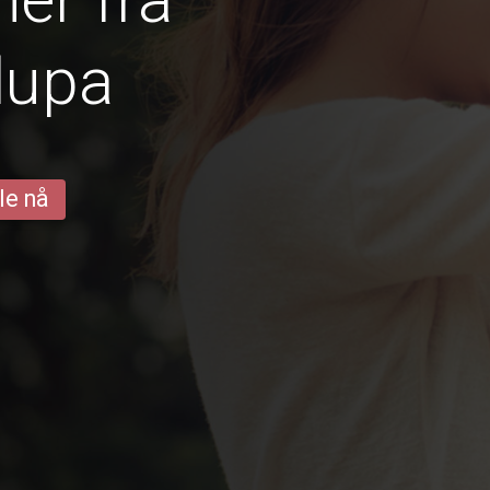
lupa
le nå