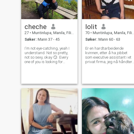
cheche
lolit
27
•
Muntinlupa, Manila, Filippinene
70
•
Muntinlupa, Manila, Filippinene
Søker:
Mann 37 - 45
Søker:
Mann 60 - 63
I'm not eye-catching, yeah I
Er en hardtarbeidende
understand. Not so pretty,
kvinnen, etter å ha jobbet
not so sexy, okay 😏. Every
som executive assistant i et
one of you is looking for
privat firma, jeg nå håndtere
outside looks, not the inside
min egen business. am ærlig
😅. How unfair life is, right?
og rett frem kvinne; jeg
You were looking for the
beundrer folk som er
pretty face and body,
arbeidsomme og har en god
ending? They will cheat you
visjon i livet. Jeg er en natur-
😔.
elsker og glad av å se
vakker utsikt. jeg hater
løgnere og person med skjult
agenda. Jeg liker å møte en
person som er optimistiske
eller en person av
substansen.