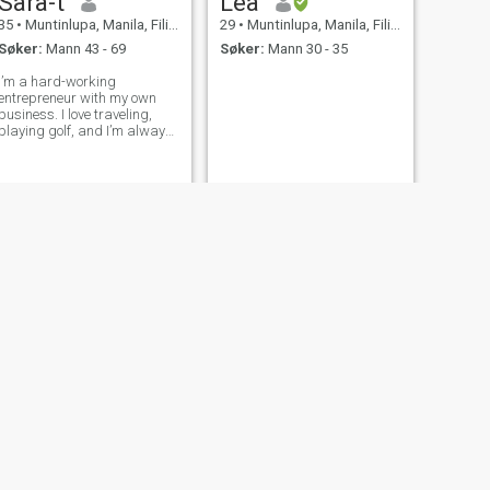
Sara-t
Lea
35
•
Muntinlupa, Manila, Filippinene
29
•
Muntinlupa, Manila, Filippinene
Søker:
Mann 43 - 69
Søker:
Mann 30 - 35
I’m a hard-working
entrepreneur with my own
business. I love traveling,
playing golf, and I’m always
up for new adventures. I’m
ready to find a real, long-
term relationship with
someone who shares similar
values and interests. Let’s
see where it goes
NESTE
Josephine
49
•
Muntinlupa, Manila, Filippinene