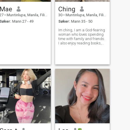
Mae
Ching
27
•
Muntinlupa, Manila, Filippinene
30
•
Muntinlupa, Manila, Filippinene
Søker:
Mann 27 - 49
Søker:
Mann 35 - 50
Im ching, I am a God-fearing
woman who loves spending
time with family and friends.
I also enjoy reading books,
watching movies, and bike
rides. I am looking for
someone who will love me no
matter what, and who wants
to build a life with me that is