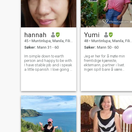
hannah
Yumi
45
•
Muntinlupa, Manila, Filippinene
48
•
Muntinlupa, Manila, Filippinene
Søker:
Mann 31 - 60
Søker:
Mann 50 - 60
Im simple down to earth
Jeg er her for å møte min
person and happy to be with.
fremtidige kjæreste,
I have stable job and i speak
ektemann, partner i livet.
a little spanish. I love going to
Ingen spill bare å være
gym and beaches. Im love to
seriøs i å lete etter kjærlighet.
try new things to improve
Ikke misforstå meg for å
myself and trying to face my
være alvorlig på min intro.
fears. PLEASE dont message
Jeg er en morsom elsker gal
me for any naughty st
som liker å reise, gjøre
eventyr og ting. Liker å bli
utfordret, lære nye ting. Være
det på min karriere,
kjærlighet og bare min
hverdag.