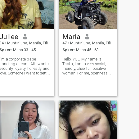
Jullee
Maria
34
•
Muntinlupa, Manila, Filippinene
47
•
Muntinlupa, Manila, Filippinene
Søker:
Mann 33 - 45
Søker:
Mann 45 - 63
I'm a corporate babe
Hello, YOU My name is
handling a team. All I want is
Thata, I am a very social,
security, loyalty, honestly and
friendly, cheerful, positive
love. Someone I want to settle
woman. For me, openness,
down, get married and have
honesty and loyalty are very
kids. If that is too much to
important. I am a real
ask, then I dont know why
chatterbox, I also really like
people are here 🤣. I'm a
cooking! Caring for someone
Gemini by the way.
is in my nature. I love music, I
als