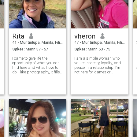
Rita
vheron
41
•
Muntinlupa, Manila, Filippinene
47
•
Muntinlupa, Manila, Filippinene
Søker:
Mann 37 - 57
Søker:
Mann 50 - 75
I came to give life the
I am a simple woman who
opportunity of what you can
values honesty, loyalty, and
find here and what I love to
peace in a relationship. I’m
do. I like photography, it fills
not here for games or
me up and makes me
temporary attention. I believe
connect with people, now that
real love is built with effort,
I'm here I would like to take a
respect, and understanding.
portrait of you so that we can
I may not be perfect, but I am
frame it in our lives s
real. If you are someon