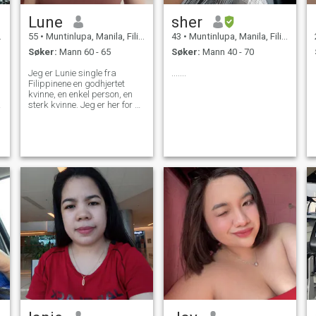
Lune
sher
55
•
Muntinlupa, Manila, Filippinene
43
•
Muntinlupa, Manila, Filippinene
Søker:
Mann 60 - 65
Søker:
Mann 40 - 70
Jeg er Lunie single fra
.......
Filippinene en godhjertet
kvinne, en enkel person, en
sterk kvinne. Jeg er her for å
finne min sjelevenn til å lede
ekteskap Jeg leter etter en
ekte person ikke å såre mine
følelser, akseptere meg som
jeg er å beskytte meg og
elske meg for alltid. Gud
velsigne deg. - Godt.
å