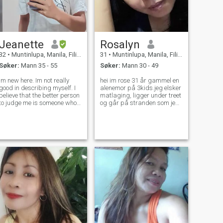
Jeanette
Rosalyn
32
•
Muntinlupa, Manila, Filippinene
31
•
Muntinlupa, Manila, Filippinene
Søker:
Mann 35 - 55
Søker:
Mann 30 - 49
Im new here. Im not really
hei im rose 31 år gammel en
good in describing myself. I
alenemor på 3kids.jeg elsker
believe that the better person
matlaging, ligger under treet
to judge me is someone who
og går på stranden som jeg
knows me well. It's easy to
kan lade opp, for meg er tid
write something beautiful
og kommunikasjon det
words to advertise myself to
viktigste i et forhold, fordi
be like by many, but i am not
kjærlighet og omsorg er alltid
that person trying
gitt. Jeg elsker barn og mest
viktig for meg er familien
min,jeg brenner i livet,jeg gir
min 100℅ kjærlighet hvis en
mann jeg møter er virkelig
seriøst å ha en familie i
fremtiden, jeg drikker ikke og
røyker, alt jeg vil er å ha en
følgesvenn til å elske og ta
vare på resten av livet mitt,