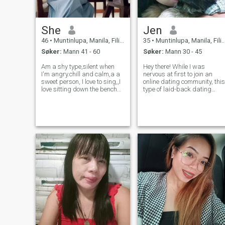
She
Jen
46
•
Muntinlupa, Manila, Filippinene
35
•
Muntinlupa, Manila, Filippinene
Søker:
Mann 41 - 60
Søker:
Mann 30 - 45
Am a shy type,silent when
Hey there! While I was
I'm angry.chill and calm,a a
nervous at first to join an
sweet person, I love to sing,,I
online dating community, this
love sitting down the bench
type of laid-back dating
while drinking coffee.i had a
scene really suits my
lot of patience.i always
personality. I'm pretty shy at
understand and forgive a
first and prefer to take my
person who has made a
time getting to know someon
mistake.i am not perfect but
before really opening up. I'm
this
look