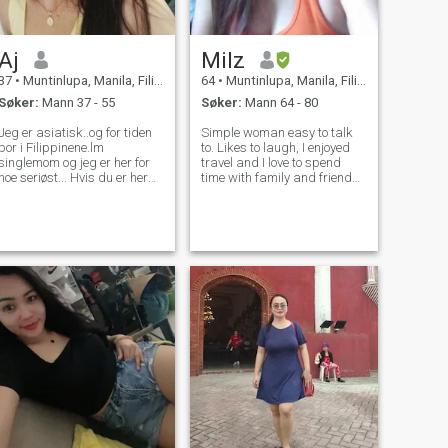
Aj
Milz
37
•
Muntinlupa, Manila, Filippinene
64
•
Muntinlupa, Manila, Filippinene
Søker:
Mann 37 - 55
Søker:
Mann 64 - 80
Jeg er asiatisk..og for tiden
Simple woman easy to talk
bor i Filippinene.lm
to. Likes to laugh, I enjoyed
singlemom og jeg er her for
travel and I love to spend
noe seriøst... Hvis du er her
time with family and friends.
for moro skyld ikke kast bort
God fearing, Sweet, caring. I
tiden.lf u vil vite mer om meg
love to cook, Cooking and
så legg igjen en melding..Jeg
gardening made me relax. To
er vennlig..og jeg vil svare på
know more about me just a
U😘or&nbsp;
simple hi we can start a go