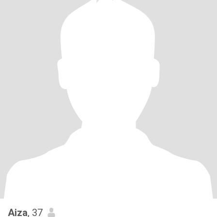
Aiza
, 37