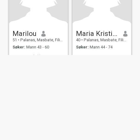
Marilou
Maria Kristina Salve Palacio I
51
•
Palanas, Masbate, Filippinene
40
•
Palanas, Masbate, Filippinene
Søker:
Mann 43 - 60
Søker:
Mann 44 - 74
Jeg er en enkel kvinne.
njer for
Personvernerklæring
Retningslinjer for
informasjonskapsler
IL MIL, INC. located at 200 Townsend St., Unit 43, San Francisco CA 94