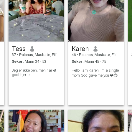
Tess
Karen
37
•
Palanas, Masbate, Filippinene
46
•
Palanas, Masbate, Filippinene
Søker:
Mann 34 - 53
Søker:
Mann 45 - 75
Jeg er ikke pen, men har et
Hello I am Karen I'm a single
godt hjerte.
mom God gave me you ❤️😍