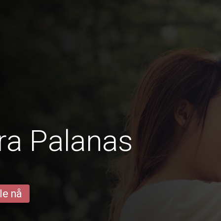
ra Palanas
le nå