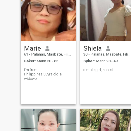
Marie
Shiela
61
•
Palanas, Masbate, Filippinene
30
•
Palanas, Masbate, Filippinene
Søker:
Mann 50 - 65
Søker:
Mann 28 - 49
I'm from
simple girl, honest
Philippines,58yrs.old a
widower