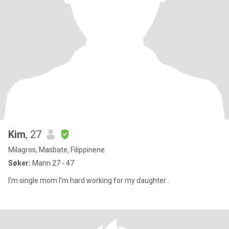
Kim
, 27
Milagros, Masbate, Filippinene
Søker:
Mann 27 - 47
I'm single mom I'm hard working for my daughter .