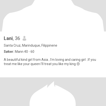
Lani
, 36
Santa Cruz, Marinduque, Filippinene
Søker:
Mann 40 - 60
A beautiful kind girl from Asia...I'm loving and caring girl ..If you
treat me like your queen I'll treat you like my king 😍