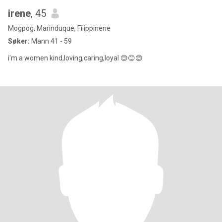
irene
, 45
Mogpog, Marinduque, Filippinene
Søker:
Mann 41 - 59
i'm a women kind,loving,caring,loyal 😊😊😊