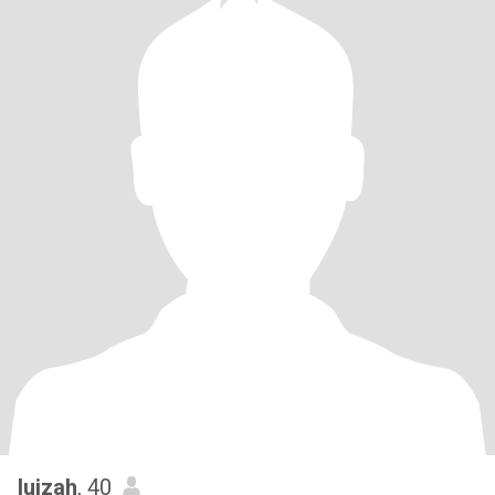
luizah
, 40