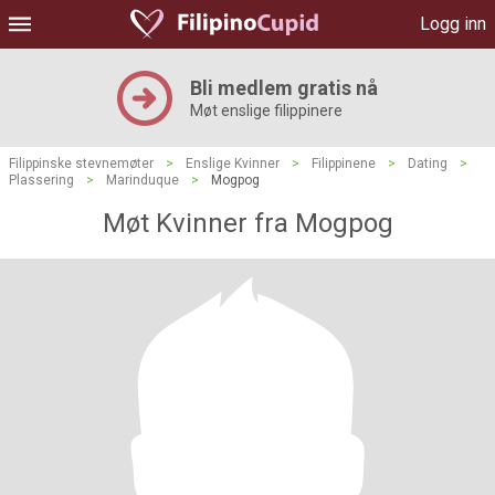
Logg inn
Bli medlem gratis nå
Møt enslige filippinere
Filippinske stevnemøter
>
Enslige Kvinner
>
Filippinene
>
Dating
>
Plassering
>
Marinduque
>
Mogpog
Møt Kvinner fra Mogpog