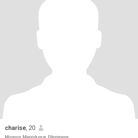
charise
, 20
Mogpog, Marinduque, Filippinene